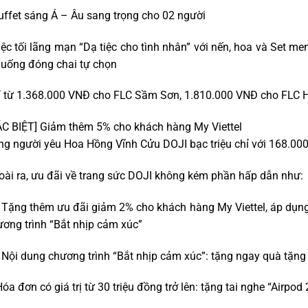
uffet sáng Á – Âu sang trọng cho 02 người
iệc tối lãng mạn “Dạ tiệc cho tình nhân” với nến, hoa và Set m
 uống đóng chai tự chọn
ỉ từ 1.368.000 VNĐ cho FLC Sầm Sơn, 1.810.000 VNĐ cho FLC 
ẶC BIỆT] Giảm thêm 5% cho khách hàng My Viettel
g người yêu Hoa Hồng Vĩnh Cửu DOJI bạc triệu chỉ với 168.000
ài ra, ưu đãi về trang sức DOJI không kém phần hấp dẫn như:
 Tặng thêm ưu đãi giảm 2% cho khách hàng My Viettel, áp dụng
ơng trình “Bắt nhịp cảm xúc”
 Nội dung chương trình “Bắt nhịp cảm xúc”: tặng ngay quà tặng
óa đơn có giá trị từ 30 triệu đồng trở lên: tặng tai nghe “Airpod