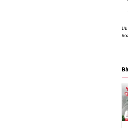
Ưu 
hoặ
Bà