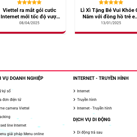
5.00
10
trên 5
5.00
10
trên 5
Viettel ra mắt gói cước
Lì Xì Tặng Bé Vui Khỏe 
dựa trên
dựa trên
Internet mới tốc độ vượt
Năm với đồng hồ trẻ e
đánh giá
đánh giá
trội, tối thiểu từ 300Mbps
MyKID4G Lite giảm gi
08/04/2025
13/01/2025
H VỤ DOANH NGHIỆP
INTERNET - TRUYỀN HÌNH
 ký số
Internet
 đơn điện tử
Truyền hình
e camera Viettel
Internet - Truyền hình
acking
DỊCH VỤ DI ĐỘNG
sed line Internet
Di động trả sau
nu giải pháp Menu online