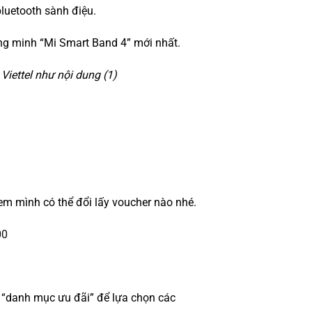
bluetooth sành điệu.
ông minh “Mi Smart Band 4” mới nhất.
iettel như nội dung (1)
em mình có thể đổi lấy voucher nào nhé.
00
c “danh mục ưu đãi” để lựa chọn các