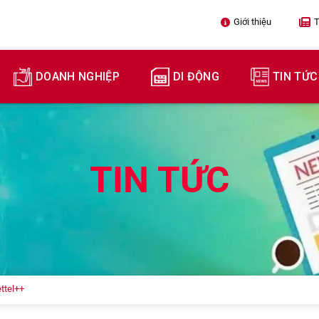
Giới thiệu

T
DOANH NGHIỆP
DI ĐỘNG
TIN TỨC
TIN TỨC
ettel++