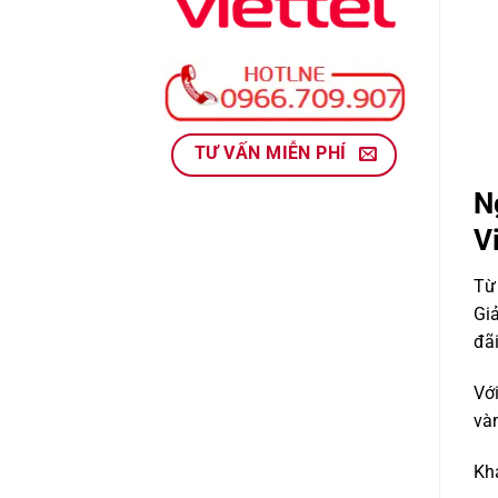
TƯ VẤN MIỄN PHÍ
N
V
Từ
Gi
đã
Vớ
vàn
Khá