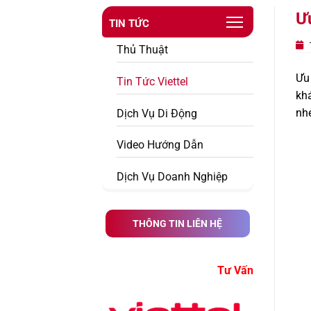
Ư
TIN TỨC
1
Thủ Thuật
Ưu 
Tin Tức Viettel
kh
nhé
Dịch Vụ Di Động
Video Hướng Dẫn
Dịch Vụ Doanh Nghiệp
THÔNG TIN LIÊN HỆ
ư Vấn Đăng Ký Dịch Vụ