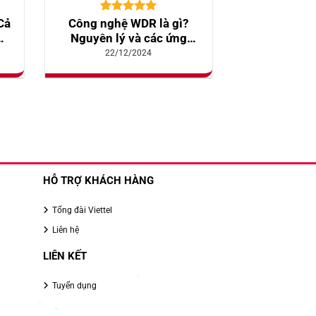
5.00
10
trên 5
Cả
Công nghệ WDR là gì?
dựa trên
m
Nguyên lý và các ứng
đánh giá
á
dụng nổi bật
22/12/2024
HỖ TRỢ KHÁCH HÀNG
Tổng đài Viettel
Liên hệ
LIÊN KẾT
Tuyển dụng