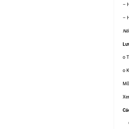
– H
– H
Nế
Lưu
o T
o K
Mỗi
Xe
Các