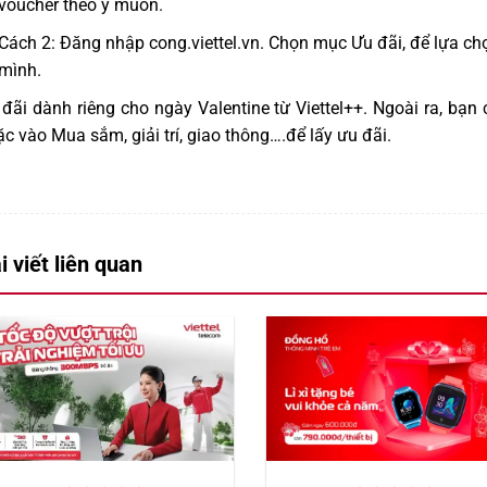
voucher theo ý muốn
.
Cách 2: Đăng nhập cong.viettel.vn. Chọn mục Ưu đãi, để lựa c
mình.
đãi dành riêng cho ngày Valentine từ Viettel++. Ngoài ra, bạn
c vào Mua sắm, giải trí, giao thông….để lấy ưu đãi.
i viết liên quan