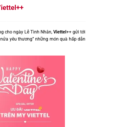
iettel++
ơng cho ngày Lễ Tình Nhân,
Viettel
++ gửi tới
ột nửa yêu thương” những món quà hấp dẫn