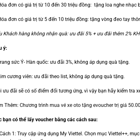
óa đơn có giá trị từ 10 đến 30 triệu đồng: tặng loa nghe nhạc 
óa đơn có giá trị từ 5 đến 10 triệu đồng: tặng vòng đeo tay th
u Khách hàng không nhận quà: ưu đãi 5% + ưu đãi thêm 2% KH V
 ý:
rang sức Ý- Hàn quốc: ưu đãi 3%, không áp dụng quà tặng.
im cương viên: ưu đãi theo list, không áp dụng quà tặng.
 ưu đãi sẽ có số điểm đổi tương ứng, vì vậy bạn hãy kiểm tra x
m Thêm:
Chương trình mua vé xe oto tặng evoucher trị giá 50.0
 bạn có thể lấy voucher bằng các cách sau:
Cách 1: Truy cập ứng dụng My Viettel. Chọn mục Viettel++, mụ