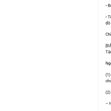
• B
• T
đồ
Ch
[Đ
Tặn
Ngo
(1)
chư
(2)
– H