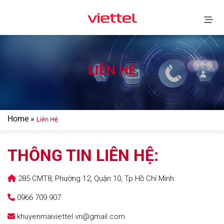
Skip
to
content
LIÊN HỆ
Home
»
Liên Hệ
THÔNG TIN LIÊN HỆ:
285
CMT8, Phường 12, Quận 10, Tp Hồ Chí Minh.

0966 709 907

khuyenmaiviettel.vn@gmail.com
