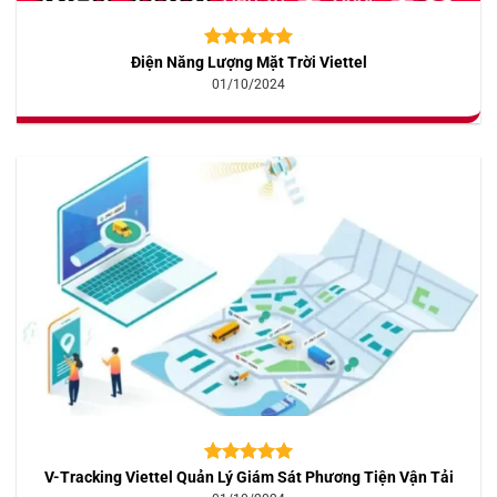
Điện Năng Lượng Mặt Trời Viettel
5.00
10
trên 5
dựa trên
01/10/2024
đánh giá
V-Tracking Viettel Quản Lý Giám Sát Phương Tiện Vận Tải
5.00
10
trên 5
dựa trên