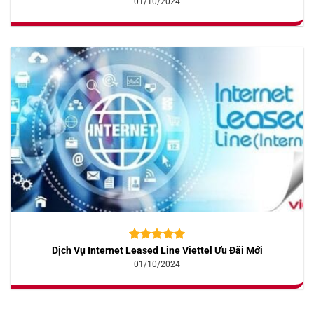
01/10/2024
đánh giá
Dịch Vụ Internet Leased Line Viettel Ưu Đãi Mới
5.00
10
trên 5
dựa trên
01/10/2024
đánh giá