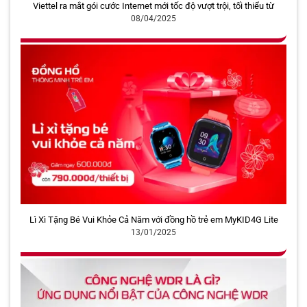
Viettel ra mắt gói cước Internet mới tốc độ vượt trội, tối thiểu từ
300Mbps
08/04/2025
Lì Xì Tặng Bé Vui Khỏe Cả Năm với đồng hồ trẻ em MyKID4G Lite
giảm giá
13/01/2025