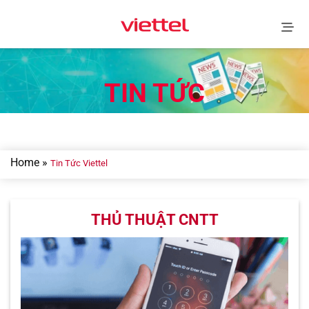
Skip
to
content
TIN TỨC
Home
»
Tin Tức Viettel
THỦ THUẬT CNTT