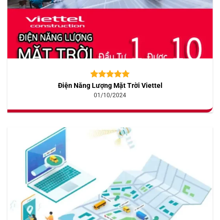
Điện Năng Lượng Mặt Trời Viettel
5.00
10
trên 5
dựa trên
01/10/2024
đánh giá