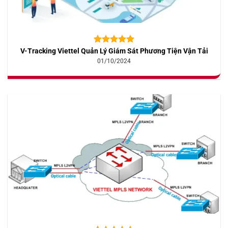
V-Tracking Viettel Quản Lý Giám Sát Phương Tiện Vận Tải
5.00
10
trên 5
dựa trên
01/10/2024
đánh giá