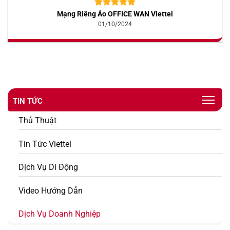
Mạng Riêng Ảo OFFICE WAN Viettel
5.00
10
trên 5
dựa trên
01/10/2024
đánh giá
TIN TỨC
Thủ Thuật
Tin Tức Viettel
Dịch Vụ Di Động
Video Hướng Dẫn
Dịch Vụ Doanh Nghiệp