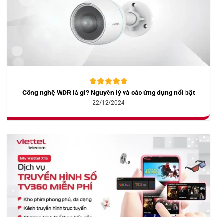
Công nghệ WDR là gì? Nguyên lý và các ứng dụng nổi bật
5.00
10
trên 5
dựa trên
22/12/2024
đánh giá