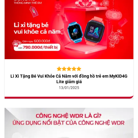
Lì Xì Tặng Bé Vui Khỏe Cả Năm với đồng hồ trẻ em MyKID4G
5.00
10
trên 5
dựa trên
Lite giảm giá
đánh giá
13/01/2025