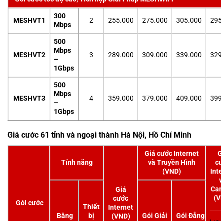
300
MESHVT1
2
255.000
275.000
305.000
295
Mbps
500
Mbps
MESHVT2
3
289.000
309.000
339.000
329
–
1Gbps
500
Mbps
MESHVT3
4
359.000
379.000
409.000
399
–
1Gbps
Giá cước 61 tỉnh và ngoại thành Hà Nội, Hồ Chí Minh
Giá cước Internet
G
Tính năng
và Truyền Hình
c
(VND)
Int
Ca
Giá
(V
cước
Gói cước
Thiết
Internet
Băng
bị
Gói Giải
Gói Đẳng
(VND)