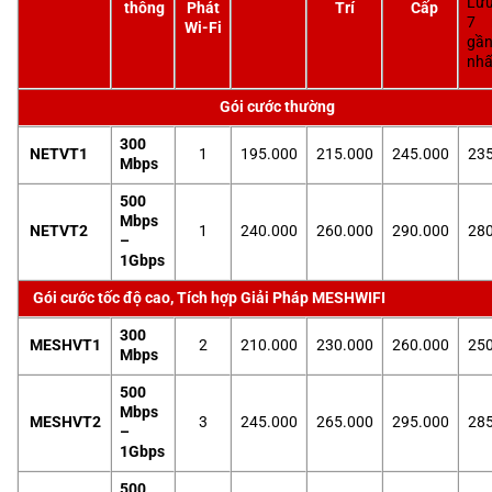
Lưu
thông
Phát
Trí
Cấp
7 
Wi-Fi
gầ
nhấ
Gói cước thường
300
NETVT1
1
195.000
215.000
245.000
235
Mbps
500
Mbps
NETVT2
1
240.000
260.000
290.000
280
–
1Gbps
Gói cước tốc độ cao, Tích hợp Giải Pháp MESHWIFI
300
MESHVT1
2
210.000
230.000
260.000
250
Mbps
500
Mbps
MESHVT2
3
245.000
265.000
295.000
285
–
1Gbps
500