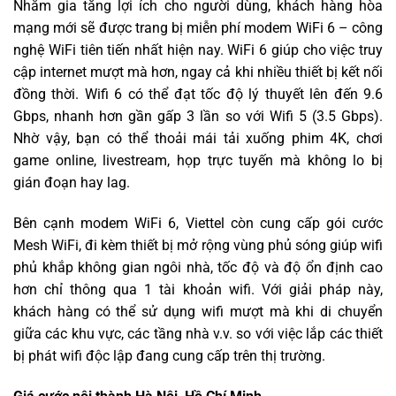
Nhằm gia tăng lợi ích cho người dùng, khách hàng hòa
mạng mới sẽ được trang bị miễn phí modem WiFi 6 – công
nghệ WiFi tiên tiến nhất hiện nay. WiFi 6 giúp cho việc truy
cập internet mượt mà hơn, ngay cả khi nhiều thiết bị kết nối
đồng thời. Wifi 6 có thể đạt tốc độ lý thuyết lên đến 9.6
Gbps, nhanh hơn gần gấp 3 lần so với Wifi 5 (3.5 Gbps).
Nhờ vậy, bạn có thể thoải mái tải xuống phim 4K, chơi
game online, livestream, họp trực tuyến mà không lo bị
gián đoạn hay lag.
Bên cạnh modem WiFi 6, Viettel còn cung cấp gói cước
Mesh WiFi, đi kèm thiết bị mở rộng vùng phủ sóng giúp wifi
phủ khắp không gian ngôi nhà, tốc độ và độ ổn định cao
hơn chỉ thông qua 1 tài khoản wifi. Với giải pháp này,
khách hàng có thể sử dụng wifi mượt mà khi di chuyển
giữa các khu vực, các tầng nhà v.v. so với việc lắp các thiết
bị phát wifi độc lập đang cung cấp trên thị trường.