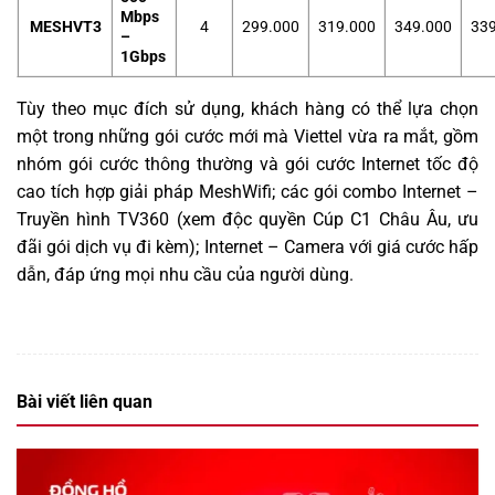
Mbps
MESHVT3
4
299.000
319.000
349.000
339
–
1Gbps
Tùy theo mục đích sử dụng, khách hàng có thể lựa chọn
một trong những gói cước mới mà Viettel vừa ra mắt, gồm
nhóm gói cước thông thường và gói cước Internet tốc độ
cao tích hợp giải pháp MeshWifi; các gói combo Internet –
Truyền hình TV360 (xem độc quyền Cúp C1 Châu Âu, ưu
đãi gói dịch vụ đi kèm); Internet – Camera với giá cước hấp
dẫn, đáp ứng mọi nhu cầu của người dùng
.
Bài viết liên quan