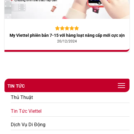
My Viettel phiên bản 7-15 với hàng loạt nâng cấp mới cực xịn
5.00
10
trên 5
dựa trên
20/12/2024
đánh giá
TIN TỨC
Thủ Thuật
Tin Tức Viettel
Dịch Vụ Di Động