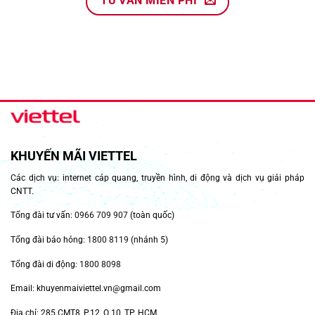
TƯ VẤN MIỄN PHÍ
KHUYẾN MÃI VIETTEL
Các dịch vụ: internet cáp quang, truyền hình, di động và dịch vụ giải pháp
CNTT.
Tổng đài tư vấn:
0966 709 907
(toàn quốc)
Tổng đài báo hỏng:
1800 8119
(nhánh 5)
Tổng đài di động:
1800 8098
Email: khuyenmaiviettel.vn@gmail.com
Địa chỉ: 285 CMT8, P.12, Q.10, TP. HCM