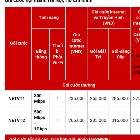
Giá cước nội thành Hà Nội, Hồ Chí Minh
Giá cước Internet
G
Tính năng
và Truyền Hình
c
(VND)
Int
Ca
Giá
(V
cước
Gói cước
Thiết
Internet
Băng
bị
Gói Giải
Gói Đẳng
(VND)
Lưu
thông
Phát
Trí
Cấp
7 
Wi-Fi
gầ
nhấ
Gói cước thường
300
NETVT1
1
235.000
255.000
285.000
275
Mbps
500
Mbps
NETVT2
1
265.000
285.000
315.000
305
–
1Gbps
Gói cước tốc độ cao, Tích hợp Giải Pháp MESHWIFI