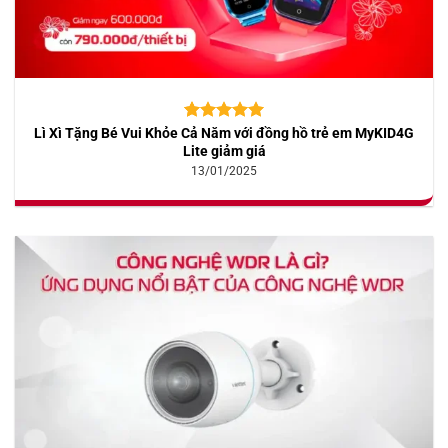
Lì Xì Tặng Bé Vui Khỏe Cả Năm với đồng hồ trẻ em MyKID4G
5.00
10
trên 5
dựa trên
Lite giảm giá
đánh giá
13/01/2025