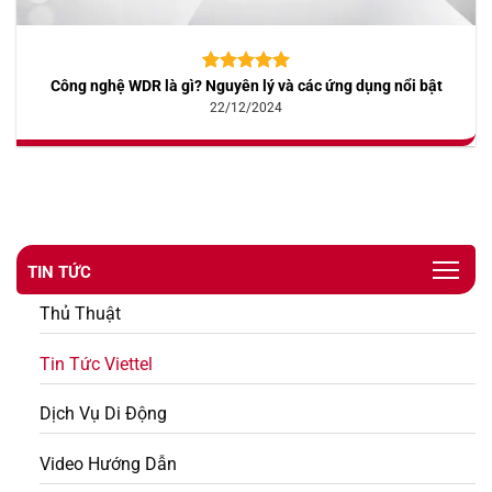
Công nghệ WDR là gì? Nguyên lý và các ứng dụng nổi bật
5.00
10
trên 5
dựa trên
22/12/2024
đánh giá
TIN TỨC
Thủ Thuật
Tin Tức Viettel
Dịch Vụ Di Động
Video Hướng Dẫn