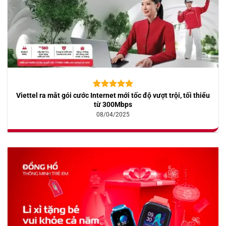
Viettel ra mắt gói cước Internet mới tốc độ vượt trội, tối thiểu
5.00
10
trên 5
dựa trên
từ 300Mbps
đánh giá
08/04/2025