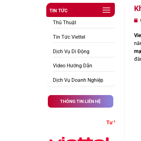
Kh
TIN TỨC
0
Thủ Thuật
Vi
Tin Tức Viettel
nă
mạ
Dịch Vụ Di Động
đă
Video Hướng Dẫn
Dịch Vụ Doanh Nghiệp
THÔNG TIN LIÊN HỆ
Tư Vấn Đăng Ký Dịch Vụ