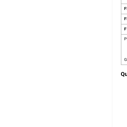
F
F
F
P
G
Qu