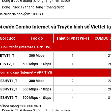
Đóng trước 6 tháng (không tặng thêm cước)
Đóng Trước 12 tháng: tặng 1 tháng cước
iá cước đã bao gồm 10%VAT
i cước Combo Internet và Truyền hình số Viettel tạ
Gói cước
Tốc độ
Thiết bị Phát Wi-Fi
COMBO Gi
. Gói Cơ bản (Internet + APP TIVI)
ETVT1_T
300 Mbps
1
2
ETVT2_T
500 Mbps - 1Gbps
1
2
ói nâng cao (Internet + APP TIVI)
ESHVT1_T
300 Mbps
2
2
ESHVT2_T
500 Mbps - 1Gbps
3
2
ESHVT3_T
500 Mbps - 1Gbps
4
3
hí hòa mạng: 300.000 VNĐ
Đóng trước 6 tháng (không tặng thêm cước)