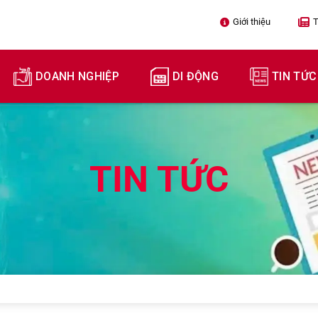
Giới thiệu

T
DOANH NGHIỆP
DI ĐỘNG
TIN TỨC
TIN TỨC