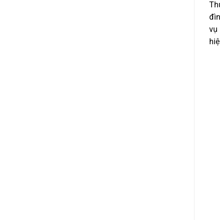
Thủ
đìn
vụ
hi