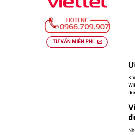
TƯ VẤN MIỄN PHÍ
Ư
Kh
Wif
dù
V
đ
Nhu