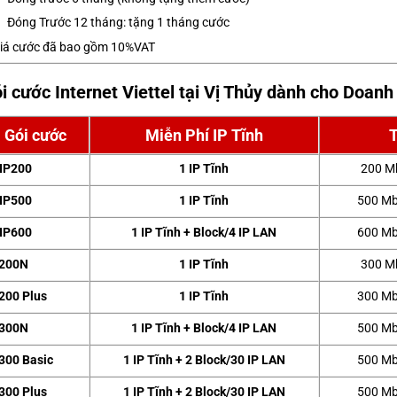
Đóng Trước 12 tháng: tặng 1 tháng cước
iá cước đã bao gồm 10%VAT
i cước Internet Viettel tại Vị Thủy dành cho Doan
Gói cước
Miễn Phí IP Tĩnh
IP200
1 IP Tĩnh
200 M
IP500
1 IP Tĩnh
500 Mb
IP600
1 IP Tĩnh + Block/4 IP LAN
600 Mb
200N
1 IP Tĩnh
300 M
200 Plus
1 IP Tĩnh
300 Mb
300N
1 IP Tĩnh + Block/4 IP LAN
500 Mb
300 Basic
1 IP Tĩnh + 2 Block/30 IP LAN
500 Mb
300 Plus
1 IP Tĩnh + 2 Block/30 IP LAN
500 Mb