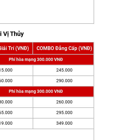
i Vị Thủy
ải Trí (VNĐ)
COMBO Đẳng Cấp (VNĐ)
Phí hòa mạng 300.000 VNĐ
15.000
245.000
60.000
290.000
Phí hòa mạng 300.000 VNĐ
30.000
260.000
65.000
295.000
19.000
349.000