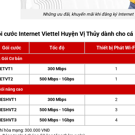
Những ưu đãi, khuyến mãi khi đăng ký Internet 
i cước Internet Viettel Huyện Vị Thủy dành cho cá 
Gói cước
Tốc độ
Thiết bị Phát Wi-F
. Gói Cơ bản
ETVT1
300 Mbps
1
ETVT2
500 Mbps - 1Gbps
1
ói nâng cao
ESHVT1
300 Mbps
2
ESHVT2
500 Mbps - 1Gbps
3
ESHVT3
500 Mbps - 1Gbps
4
hí hòa mạng: 300.000 VNĐ