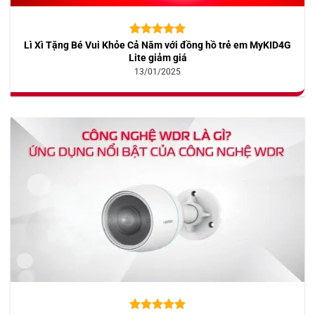
Lì Xì Tặng Bé Vui Khỏe Cả Năm với đồng hồ trẻ em MyKID4G
5.00
10
trên 5
dựa trên
Lite giảm giá
đánh giá
13/01/2025