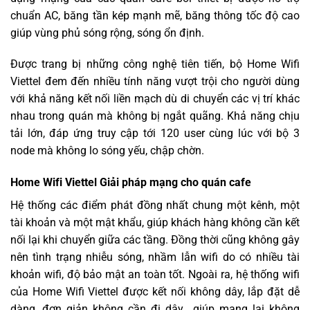
chuẩn AC, băng tần kép mạnh mẽ, băng thông tốc độ cao
giúp vùng phủ sóng rộng, sóng ổn định.
Được trang bị những công nghệ tiên tiến, bộ Home Wifi
Viettel đem đến nhiều tính năng vượt trội cho người dùng
với khả năng kết nối liền mạch dù di chuyển các vị trí khác
nhau trong quán mà không bị ngắt quãng. Khả năng chịu
tải lớn, đáp ứng truy cập tới 120 user cùng lúc với bộ 3
node mà không lo sóng yếu, chập chờn.
Home Wifi Viettel Giải pháp mạng cho quán cafe
Hệ thống các điểm phát đồng nhất chung một kênh, một
tài khoản và một mật khẩu, giúp khách hàng không cần kết
nối lại khi chuyển giữa các tầng. Đồng thời cũng không gây
nên tình trạng nhiễu sóng, nhầm lẫn wifi do có nhiều tài
khoản wifi, độ bảo mật an toàn tốt. Ngoài ra, hệ thống wifi
của Home Wifi Viettel được kết nối không dây, lắp đặt dễ
dàng, đơn giản không cần đi dây giúp mang lại không