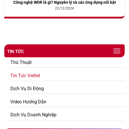
Công nghệ WDR là gì? Nguyên lý và các ứng dụng nổi bật
5.00
10
trên 5
dựa trên
22/12/2024
đánh giá
TIN TỨC
Thủ Thuật
Tin Tức Viettel
Dịch Vụ Di Động
Video Hướng Dẫn
Dịch Vụ Doanh Nghiệp