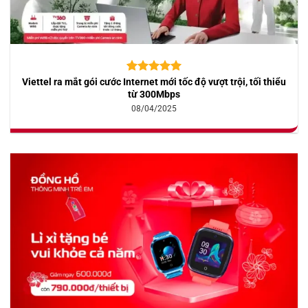
Viettel ra mắt gói cước Internet mới tốc độ vượt trội, tối thiểu
5.00
10
trên 5
dựa trên
từ 300Mbps
đánh giá
08/04/2025