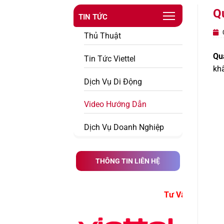
Qu
TIN TỨC
0
Thủ Thuật
Quả
Tin Tức Viettel
khẩ
Dịch Vụ Di Động
Video Hướng Dẫn
Dịch Vụ Doanh Nghiệp
THÔNG TIN LIÊN HỆ
 Vấn Đăng Ký Dịch Vụ