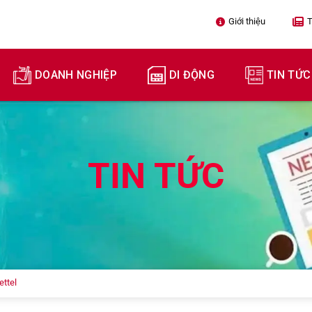
Giới thiệu

T
DOANH NGHIỆP
DI ĐỘNG
TIN TỨC
TIN TỨC
ettel