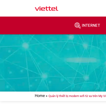
Skip
to
content
INTERNET
Home
»
Quản lý thiết bị modem wifi từ xa trên My Vi