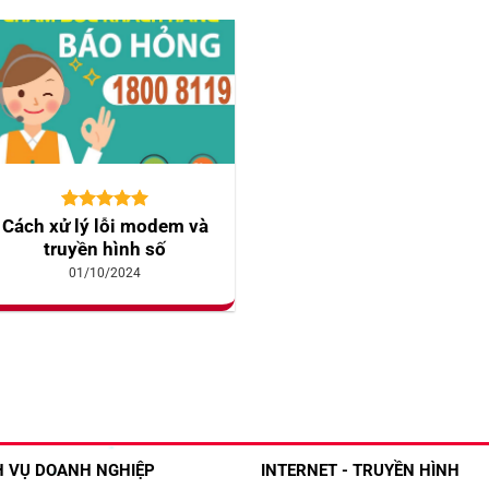
5.00
10
trên 5
Cách xử lý lỗi modem và
dựa trên
truyền hình số
đánh giá
01/10/2024
H VỤ DOANH NGHIỆP
INTERNET - TRUYỀN HÌNH