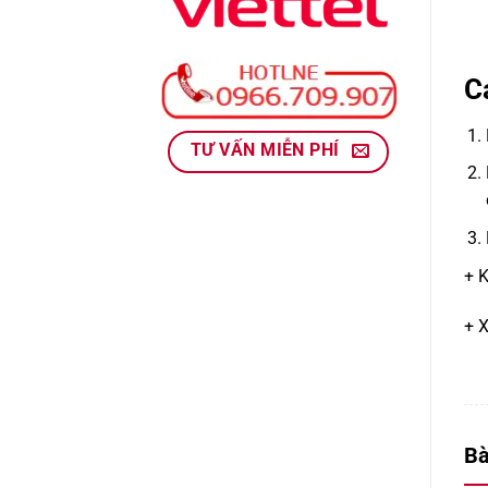
C
TƯ VẤN MIỄN PHÍ
+ 
+ X
Bà