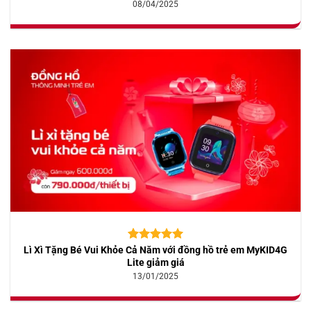
08/04/2025
Lì Xì Tặng Bé Vui Khỏe Cả Năm với đồng hồ trẻ em MyKID4G
5.00
10
trên 5
dựa trên
Lite giảm giá
đánh giá
13/01/2025