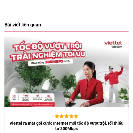
Bài viết liên quan
Viettel ra mắt gói cước Internet mới tốc độ vượt trội, tối thiểu
5.00
10
trên 5
dựa trên
từ 300Mbps
đánh giá