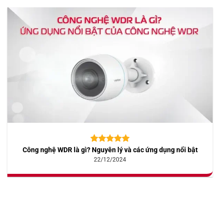
Công nghệ WDR là gì? Nguyên lý và các ứng dụng nổi bật
5.00
10
trên 5
dựa trên
22/12/2024
đánh giá