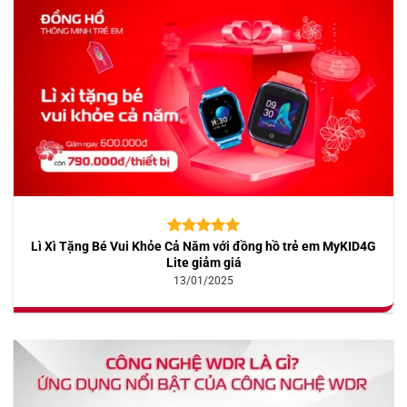
Lì Xì Tặng Bé Vui Khỏe Cả Năm với đồng hồ trẻ em MyKID4G
5.00
10
trên 5
dựa trên
Lite giảm giá
đánh giá
13/01/2025