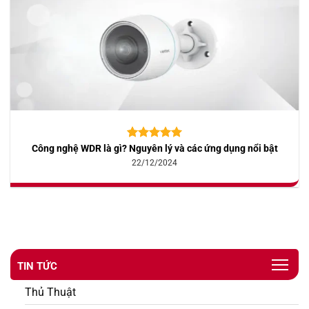
Công nghệ WDR là gì? Nguyên lý và các ứng dụng nổi bật
5.00
10
trên 5
dựa trên
22/12/2024
đánh giá
TIN TỨC
Thủ Thuật