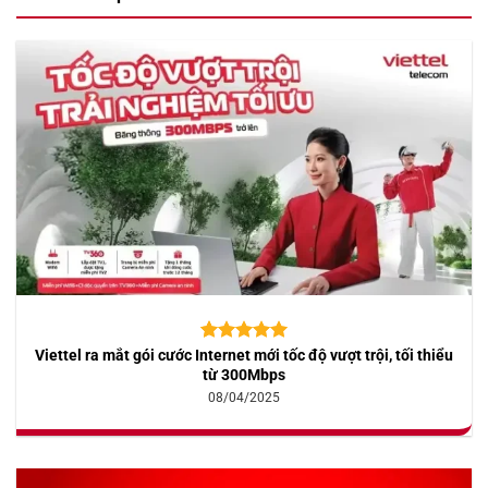
Viettel ra mắt gói cước Internet mới tốc độ vượt trội, tối thiểu
5.00
10
trên 5
dựa trên
từ 300Mbps
đánh giá
08/04/2025