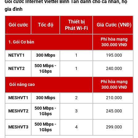
Gói cước Internet Viettel Bình Tân dành cho cá nhân, hộ
gia đình
Thiết bị
Gói cước
Tốc độ
Giá Cước (VNĐ)
Phát Wi-Fi
Phí hòa mạng
1. Gói Cơ bản
300.000 VNĐ
NETVT1
300 Mbps
1
195.000
500 Mbps -
NETVT2
1
240.000
1Gbps
Phí hòa mạng
Gói nâng cao
300.000 VNĐ
MESHVT1
300 Mbps
2
210.000
500 Mbps -
MESHVT2
3
245.000
1Gbps
500 Mbps -
MESHVT3
4
299.000
1Gbps