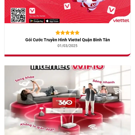
Gói Cước Truyền Hình Viettel Quận Bình Tân
5.00
10
trên 5
dựa trên
01/03/2025
đánh giá