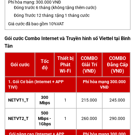
Phí hòa mạng: 300.000 VNĐ
Đóng trước 6 tháng (không tặng thêm cước)
Đóng Trước 12 tháng: tặng 1 tháng cước
Giá cước đã bao gồm 10%VAT
Gói cước Combo Internet và Truyền hình số Viettel tại Bình
Tân
Thiết bị
COMBO
COMBO
Tốc
Gói cước
Phát
Giải Trí
Đẳng Cấp
độ
Wi-Fi
(VNĐ)
(VNĐ)
1. Gói Cơ bản (Internet + APP
Phí hòa mạng 300.000
TIVI)
VNĐ
300
NETVT1_T
1
215.000
245.000
Mbps
500
NETVT2_T
Mbps -
1
260.000
290.000
1Gbps
Gói nâng cao (Internet + APP
Phí hòa mạng 300.000