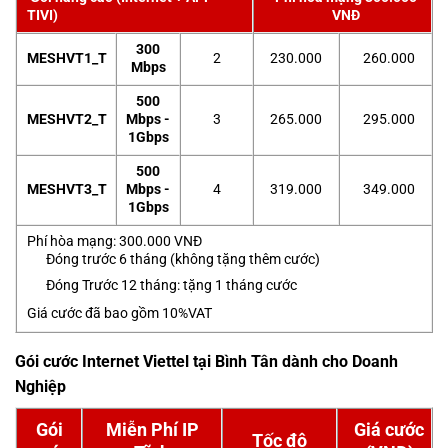
TIVI)
VNĐ
300
MESHVT1_T
2
230.000
260.000
Mbps
500
MESHVT2_T
Mbps -
3
265.000
295.000
1Gbps
500
MESHVT3_T
Mbps -
4
319.000
349.000
1Gbps
Phí hòa mạng: 300.000 VNĐ
Đóng trước 6 tháng (không tặng thêm cước)
Đóng Trước 12 tháng: tặng 1 tháng cước
Giá cước đã bao gồm 10%VAT
Gói cước Internet Viettel tại Bình Tân dành cho Doanh
Nghiệp
Gói
Miễn Phí IP
Giá cước
Tốc độ