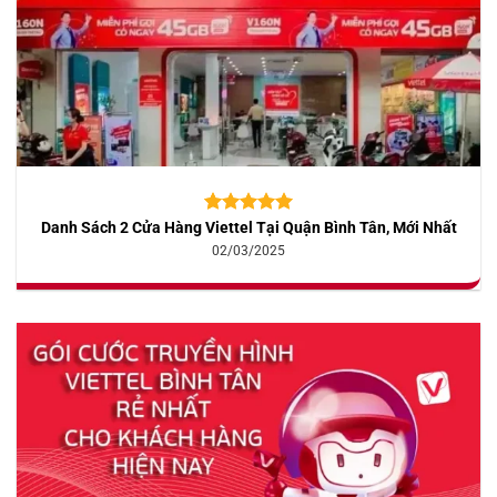
Danh Sách 2 Cửa Hàng Viettel Tại Quận Bình Tân, Mới Nhất
5.00
10
trên 5
dựa trên
02/03/2025
đánh giá