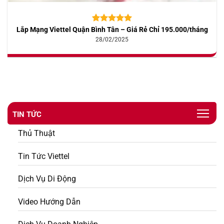
Lắp Mạng Viettel Quận Bình Tân – Giá Rẻ Chỉ 195.000/tháng
5.00
10
trên 5
dựa trên
28/02/2025
đánh giá
TIN TỨC
Thủ Thuật
Tin Tức Viettel
Dịch Vụ Di Động
Video Hướng Dẫn