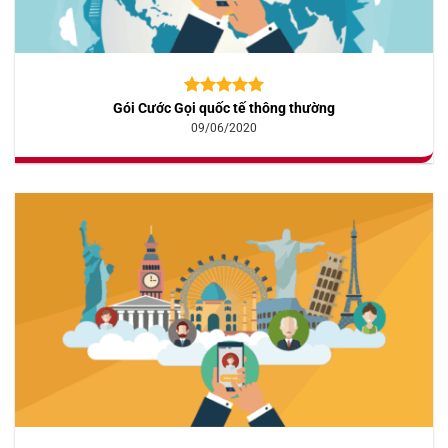
Gói Cước Gọi quốc tế thông thường
5.00
10
trên 5
dựa trên
09/06/2020
đánh giá