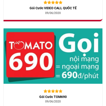
Gói Cước VIDEO CALL QUỐC TẾ
5.00
10
trên 5
dựa trên
09/06/2020
đánh giá
Gói Cước TOM690
5.00
10
trên 5
dựa trên
09/06/2020
đánh giá