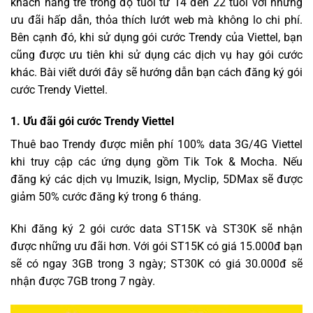
khách hàng trẻ trong độ tuổi từ 14 đến 22 tuổi với những
ưu đãi hấp dẫn, thỏa thích lướt web mà không lo chi phí.
Bên cạnh đó, khi sử dụng gói cước Trendy của Viettel, bạn
cũng được ưu tiên khi sử dụng các dịch vụ hay gói cước
khác. Bài viết dưới đây sẽ hướng dẫn bạn cách đăng ký gói
cước Trendy Viettel.
1. Ưu đãi gói cước Trendy Viettel
Thuê bao Trendy được miễn phí 100% data 3G/4G Viettel
khi truy cập các ứng dụng gồm Tik Tok & Mocha. Nếu
đăng ký các dịch vụ Imuzik, Isign, Myclip, 5DMax sẽ được
giảm 50% cước đăng ký trong 6 tháng.
Khi đăng ký 2 gói cước data ST15K và ST30K sẽ nhận
được những ưu đãi hơn. Với gói ST15K có giá 15.000đ bạn
sẽ có ngay 3GB trong 3 ngày; ST30K có giá 30.000đ sẽ
nhận được 7GB trong 7 ngày.