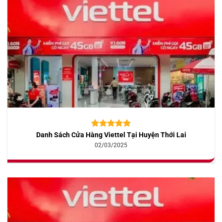
Danh Sách Cửa Hàng Viettel Tại Huyện Thới Lai
5.00
10
trên 5
dựa trên
02/03/2025
đánh giá