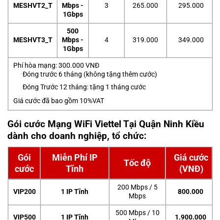
MESHVT2_T
Mbps -
3
265.000
295.000
1Gbps
500
MESHVT3_T
Mbps -
4
319.000
349.000
1Gbps
Phí hòa mạng: 300.000 VNĐ
Đóng trước 6 tháng (không tặng thêm cước)
Đóng Trước 12 tháng: tặng 1 tháng cước
Giá cước đã bao gồm 10%VAT
Gói cước Mạng WiFi Viettel Tại Quận Ninh Kiều
dành cho doanh nghiệp, tổ chức
:
Gói
Miễn Phí IP
Giá cước
Tốc độ
cước
Tĩnh
(VNĐ)
200 Mbps / 5
VIP200
1 IP Tĩnh
800.000
Mbps
500 Mbps / 10
VIP500
1 IP Tĩnh
1.900.000