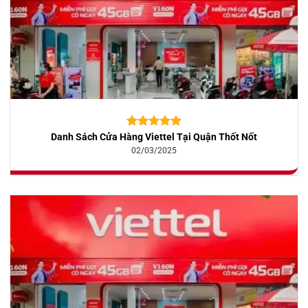
Danh Sách Cửa Hàng Viettel Tại Quận Thốt Nốt
5.00
10
trên 5
dựa trên
02/03/2025
đánh giá