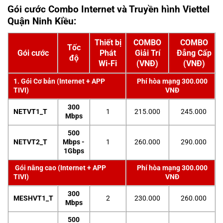
Gói cước Combo Internet và Truyền hình Viettel
Quận Ninh Kiều:
Thiết bị
COMBO
COMBO
Tốc
Gói cước
Phát
Giải Trí
Đẳng Cấp
độ
Wi-Fi
(VNĐ)
(VNĐ)
1. Gói Cơ bản (Internet + APP
Phí hòa mạng 300.000
TIVI)
VNĐ
300
NETVT1_T
1
215.000
245.000
Mbps
500
NETVT2_T
Mbps -
1
260.000
290.000
1Gbps
Gói nâng cao (Internet + APP
Phí hòa mạng 300.000
TIVI)
VNĐ
300
MESHVT1_T
2
230.000
260.000
Mbps
500