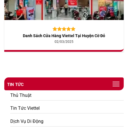
Danh Sách Cửa Hàng Viettel Tại Huyện Cờ Đỏ
5.00
10
trên 5
dựa trên
02/03/2025
đánh giá
TIN TỨC
Thủ Thuật
Tin Tức Viettel
Dịch Vụ Di Động