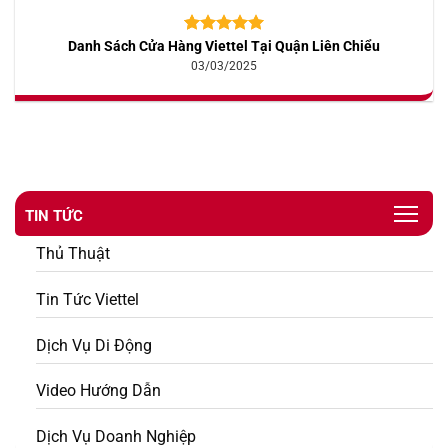
Danh Sách Cửa Hàng Viettel Tại Quận Liên Chiểu
5.00
10
trên 5
dựa trên
03/03/2025
đánh giá
TIN TỨC
Thủ Thuật
Tin Tức Viettel
Dịch Vụ Di Động
Video Hướng Dẫn
Dịch Vụ Doanh Nghiệp