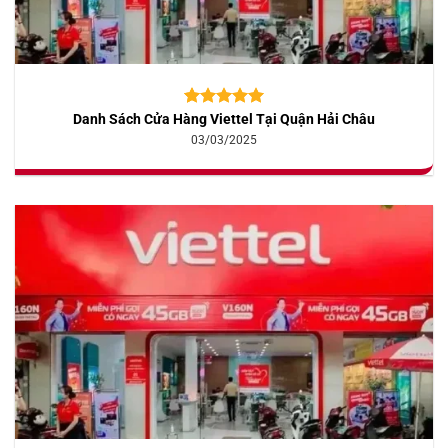
Danh Sách Cửa Hàng Viettel Tại Quận Hải Châu
5.00
10
trên 5
dựa trên
03/03/2025
đánh giá