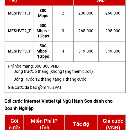
TIVI)
VNĐ
300
MESHVT1_T
2
230.000
260.000
Mbps
500
MESHVT2_T
Mbps -
3
265.000
295.000
1Gbps
500
MESHVT3_T
Mbps -
4
319.000
349.000
1Gbps
Phí hòa mạng: 300.000 VNĐ
Đóng trước 6 tháng (không tặng thêm cước)
Đóng Trước 12 tháng: tặng 1 tháng cước
Giá cước đã bao gồm 10%VAT
Gói cước Internet Viettel tại Ngũ Hành Sơn dành cho
Doanh Nghiệp
Gói
Miễn Phí IP
Giá cước
Tốc độ
cước
Tĩnh
(VNĐ)