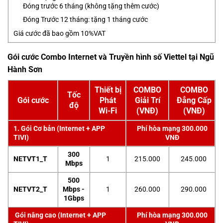
Đóng trước 6 tháng (không tặng thêm cước)
Đóng Trước 12 tháng: tặng 1 tháng cước
Giá cước đã bao gồm 10%VAT
Gói cước Combo Internet và Truyền hình số Viettel tại Ngũ
Hành Sơn
Thiết bị
COMBO
COMBO
Tốc
Gói cước
Phát
Giải Trí
Đẳng Cấp
độ
Wi-Fi
(VNĐ)
(VNĐ)
1. Gói Cơ bản (Internet + APP
Phí hòa mạng 300.000
TIVI)
VNĐ
300
NETVT1_T
1
215.000
245.000
Mbps
500
NETVT2_T
Mbps -
1
260.000
290.000
1Gbps
Gói nâng cao (Internet + APP
Phí hòa mạng 300.000