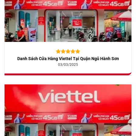
Danh Sách Cửa Hàng Viettel Tại Quận Ngũ Hành Sơn
5.00
10
trên 5
dựa trên
03/03/2025
đánh giá