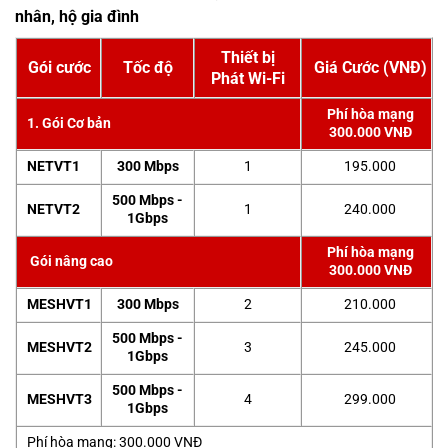
nhân, hộ gia đình
Thiết bị
Gói cước
Tốc độ
Giá Cước (VNĐ)
Phát Wi-Fi
Phí hòa mạng
1. Gói Cơ bản
300.000 VNĐ
NETVT1
300 Mbps
1
195.000
500 Mbps -
NETVT2
1
240.000
1Gbps
Phí hòa mạng
Gói nâng cao
300.000 VNĐ
MESHVT1
300 Mbps
2
210.000
500 Mbps -
MESHVT2
3
245.000
1Gbps
500 Mbps -
MESHVT3
4
299.000
1Gbps
Phí hòa mạng: 300.000 VNĐ