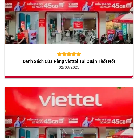
Danh Sách Cửa Hàng Viettel Tại Quận Thốt Nốt
5.00
10
trên 5
dựa trên
02/03/2025
đánh giá