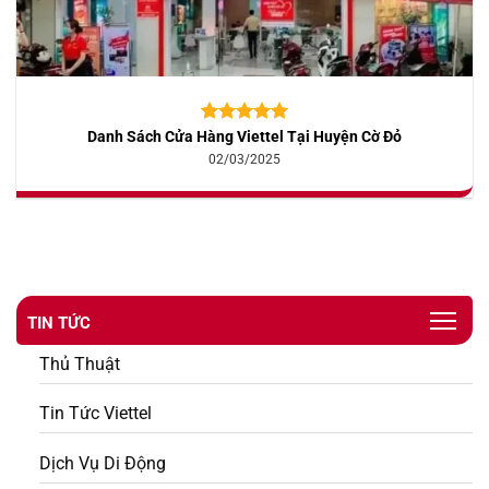
Danh Sách Cửa Hàng Viettel Tại Huyện Cờ Đỏ
5.00
10
trên 5
dựa trên
02/03/2025
đánh giá
TIN TỨC
Thủ Thuật
Tin Tức Viettel
Dịch Vụ Di Động