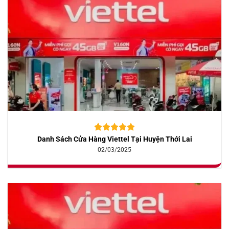
Danh Sách Cửa Hàng Viettel Tại Huyện Thới Lai
5.00
10
trên 5
dựa trên
02/03/2025
đánh giá