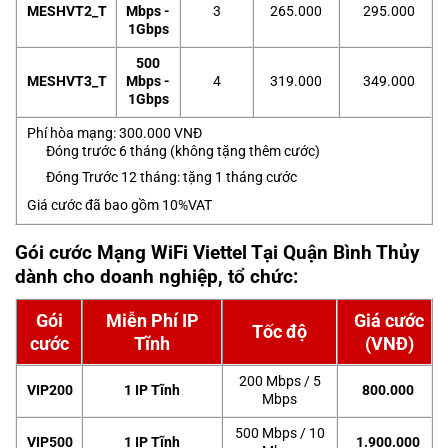
MESHVT2_T
Mbps -
3
265.000
295.000
1Gbps
500
MESHVT3_T
Mbps -
4
319.000
349.000
1Gbps
Phí hòa mạng: 300.000 VNĐ
Đóng trước 6 tháng (không tặng thêm cước)
Đóng Trước 12 tháng: tặng 1 tháng cước
Giá cước đã bao gồm 10%VAT
Gói cước Mạng WiFi Viettel Tại Quận Bình Thủy
dành cho doanh nghiệp, tổ chức
:
Gói
Miễn Phí IP
Giá cước
Tốc độ
cước
Tĩnh
(VNĐ)
200 Mbps / 5
VIP200
1 IP Tĩnh
800.000
Mbps
500 Mbps / 10
VIP500
1 IP Tĩnh
1.900.000