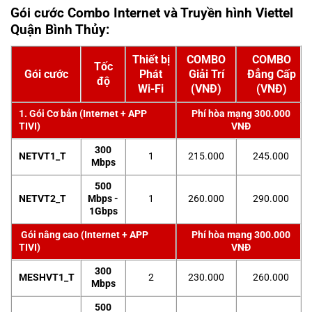
Gói cước Combo Internet và Truyền hình Viettel
Quận Bình Thủy:
Thiết bị
COMBO
COMBO
Tốc
Gói cước
Phát
Giải Trí
Đẳng Cấp
độ
Wi-Fi
(VNĐ)
(VNĐ)
1. Gói Cơ bản (Internet + APP
Phí hòa mạng 300.000
TIVI)
VNĐ
300
NETVT1_T
1
215.000
245.000
Mbps
500
NETVT2_T
Mbps -
1
260.000
290.000
1Gbps
Gói nâng cao (Internet + APP
Phí hòa mạng 300.000
TIVI)
VNĐ
300
MESHVT1_T
2
230.000
260.000
Mbps
500