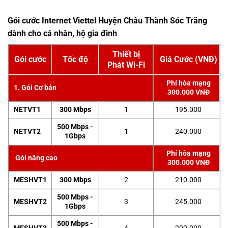
Gói cước Internet Viettel Huyện Châu Thành Sóc Trăng
dành cho cá nhân, hộ gia đình
Thiết bị
Gói cước
Tốc độ
Giá Cước (VNĐ)
Phát Wi-Fi
Phí hòa mạng
1. Gói Cơ bản
300.000 VNĐ
NETVT1
300 Mbps
1
195.000
500 Mbps -
NETVT2
1
240.000
1Gbps
Phí hòa mạng
Gói nâng cao
300.000 VNĐ
MESHVT1
300 Mbps
2
210.000
500 Mbps -
MESHVT2
3
245.000
1Gbps
500 Mbps -