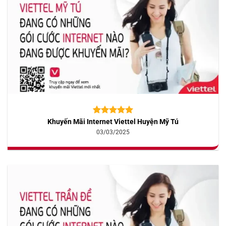
Khuyến Mãi Internet Viettel Huyện Mỹ Tú
5.00
10
trên 5
dựa trên
03/03/2025
đánh giá