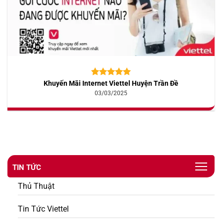
Khuyến Mãi Internet Viettel Huyện Trần Đề
5.00
10
trên 5
dựa trên
03/03/2025
đánh giá
TIN TỨC
Thủ Thuật
Tin Tức Viettel