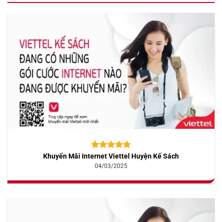
Khuyến Mãi Internet Viettel Huyện Kế Sách
5.00
10
trên 5
dựa trên
04/03/2025
đánh giá