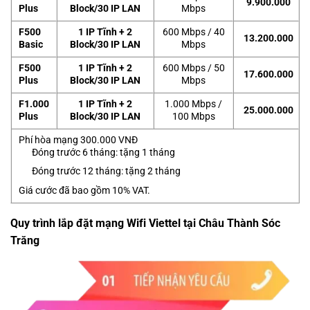
9.900.000
Plus
Block/30 IP LAN
Mbps
F500
1 IP Tĩnh + 2
600 Mbps / 40
13.200.000
Basic
Block/30 IP LAN
Mbps
F500
1 IP Tĩnh + 2
600 Mbps / 50
17.600.000
Plus
Block/30 IP LAN
Mbps
F1.000
1 IP Tĩnh + 2
1.000 Mbps /
25.000.000
Plus
Block/30 IP LAN
100 Mbps
Phí hòa mạng 300.000 VNĐ
Đóng trước 6 tháng: tặng 1 tháng
Đóng trước 12 tháng: tặng 2 tháng
Giá cước đã bao gồm 10% VAT.
Quy trình lắp đặt mạng Wifi Viettel tại Châu Thành Sóc
Trăng