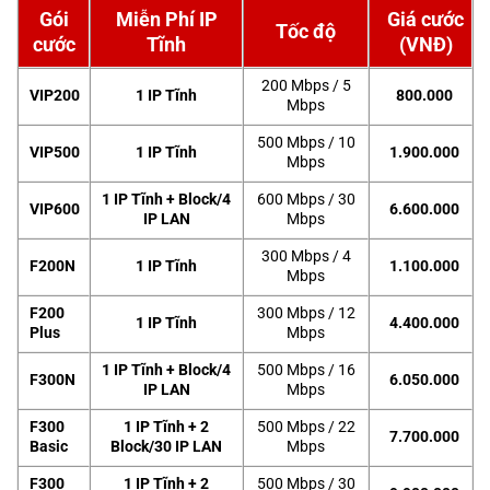
Gói
Miễn Phí IP
Giá cước
Tốc độ
cước
Tĩnh
(VNĐ)
200 Mbps / 5
VIP200
1 IP Tĩnh
800.000
Mbps
500 Mbps / 10
VIP500
1 IP Tĩnh
1.900.000
Mbps
1 IP Tĩnh + Block/4
600 Mbps / 30
VIP600
6.600.000
IP LAN
Mbps
300 Mbps / 4
F200N
1 IP Tĩnh
1.100.000
Mbps
F200
300 Mbps / 12
1 IP Tĩnh
4.400.000
Plus
Mbps
1 IP Tĩnh + Block/4
500 Mbps / 16
F300N
6.050.000
IP LAN
Mbps
F300
1 IP Tĩnh + 2
500 Mbps / 22
7.700.000
Basic
Block/30 IP LAN
Mbps
F300
1 IP Tĩnh + 2
500 Mbps / 30