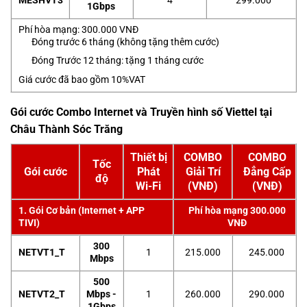
MESHVT3
4
299.000
1Gbps
Phí hòa mạng: 300.000 VNĐ
Đóng trước 6 tháng (không tặng thêm cước)
Đóng Trước 12 tháng: tặng 1 tháng cước
Giá cước đã bao gồm 10%VAT
Gói cước Combo Internet và Truyền hình số Viettel tại
Châu Thành Sóc Trăng
Thiết bị
COMBO
COMBO
Tốc
Gói cước
Phát
Giải Trí
Đẳng Cấp
độ
Wi-Fi
(VNĐ)
(VNĐ)
1. Gói Cơ bản (Internet + APP
Phí hòa mạng 300.000
TIVI)
VNĐ
300
NETVT1_T
1
215.000
245.000
Mbps
500
NETVT2_T
Mbps -
1
260.000
290.000
1Gbps