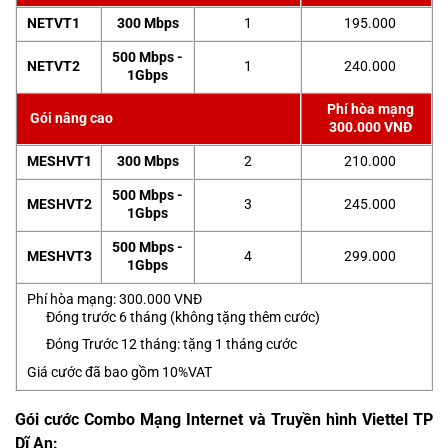
NETVT1
300 Mbps
1
195.000
500 Mbps -
NETVT2
1
240.000
1Gbps
Phí hòa mạng
Gói nâng cao
300.000 VNĐ
MESHVT1
300 Mbps
2
210.000
500 Mbps -
MESHVT2
3
245.000
1Gbps
500 Mbps -
MESHVT3
4
299.000
1Gbps
Phí hòa mạng: 300.000 VNĐ
Đóng trước 6 tháng (không tặng thêm cước)
Đóng Trước 12 tháng: tặng 1 tháng cước
Giá cước đã bao gồm 10%VAT
Gói cước Combo Mạng Internet và Truyền hình Viettel TP
Dĩ An: