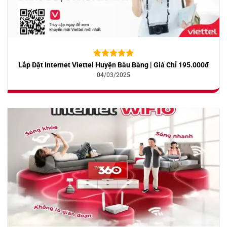
Lắp Đặt Internet Viettel Huyện Bàu Bàng | Giá Chỉ 195.000đ
5.00
10
trên 5
dựa trên
04/03/2025
đánh giá