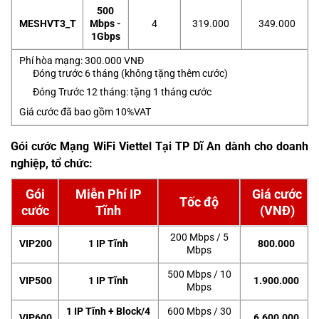
500
MESHVT3_T
Mbps -
4
319.000
349.000
1Gbps
Phí hòa mạng: 300.000 VNĐ
Đóng trước 6 tháng (không tặng thêm cước)
Đóng Trước 12 tháng: tặng 1 tháng cước
Giá cước đã bao gồm 10%VAT
Gói cước Mạng WiFi Viettel Tại TP Dĩ An dành cho doanh
nghiệp, tổ chức
:
Gói
Miễn Phí IP
Giá cước
Tốc độ
cước
Tĩnh
(VNĐ)
200 Mbps / 5
VIP200
1 IP Tĩnh
800.000
Mbps
500 Mbps / 10
VIP500
1 IP Tĩnh
1.900.000
Mbps
1 IP Tĩnh + Block/4
600 Mbps / 30
VIP600
6.600.000