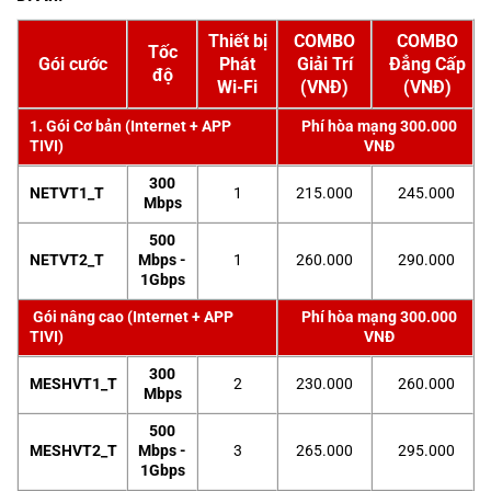
Thiết bị
COMBO
COMBO
Tốc
Gói cước
Phát
Giải Trí
Đẳng Cấp
độ
Wi-Fi
(VNĐ)
(VNĐ)
1. Gói Cơ bản (Internet + APP
Phí hòa mạng 300.000
TIVI)
VNĐ
300
NETVT1_T
1
215.000
245.000
Mbps
500
NETVT2_T
Mbps -
1
260.000
290.000
1Gbps
Gói nâng cao (Internet + APP
Phí hòa mạng 300.000
TIVI)
VNĐ
300
MESHVT1_T
2
230.000
260.000
Mbps
500
MESHVT2_T
Mbps -
3
265.000
295.000
1Gbps