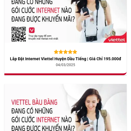
Lắp Đặt Internet Viettel Huyện Dầu Tiếng | Giá Chỉ 195.000đ
5.00
10
trên 5
dựa trên
04/03/2025
đánh giá