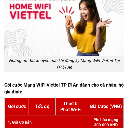
Những ưu đãi, khuyến mãi khi đăng ký Mạng WiFi Viettel Tại
TP Dĩ An
Gói cước Mạng WiFi Viettel TP Dĩ An dành cho cá nhân, hộ
gia đình:
Thiết bị
Gói cước
Tốc độ
Giá Cước (VNĐ)
Phát Wi-Fi
Phí hòa mạng
1. Gói Cơ bản
300.000 VNĐ