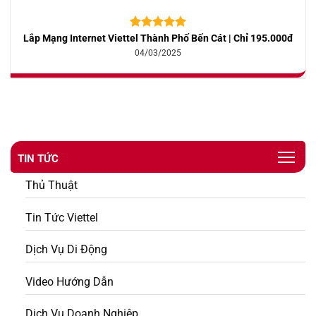
Lắp Mạng Internet Viettel Thành Phố Bến Cát | Chỉ 195.000đ
5.00
10
trên 5
dựa trên
04/03/2025
đánh giá
TIN TỨC
Thủ Thuật
Tin Tức Viettel
Dịch Vụ Di Động
Video Hướng Dẫn
Dịch Vụ Doanh Nghiệp