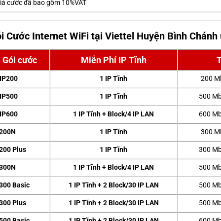
iá cước đã bao gồm 10%VAT
i Cước Internet WiFi tại Viettel Huyện Bình Chánh
Gói cước
Miễn Phí IP Tĩnh
IP200
1 IP Tĩnh
200 M
IP500
1 IP Tĩnh
500 Mb
IP600
1 IP Tĩnh + Block/4 IP LAN
600 Mb
200N
1 IP Tĩnh
300 M
200 Plus
1 IP Tĩnh
300 Mb
300N
1 IP Tĩnh + Block/4 IP LAN
500 Mb
300 Basic
1 IP Tĩnh + 2 Block/30 IP LAN
500 Mb
300 Plus
1 IP Tĩnh + 2 Block/30 IP LAN
500 Mb
500 Basic
1 IP Tĩnh + 2 Block/30 IP LAN
600 Mb