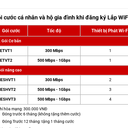
i cước cá nhân và hộ gia đình khi đăng ký Lắp WiF
Gói cước
Tốc độ
Thiết bị Phát Wi-F
. Gói Cơ bản
ETVT1
300 Mbps
1
ETVT2
500 Mbps - 1Gbps
1
ói nâng cao
ESHVT1
300 Mbps
2
ESHVT2
500 Mbps - 1Gbps
3
ESHVT3
500 Mbps - 1Gbps
4
hí hòa mạng: 300.000 VNĐ
Đóng trước 6 tháng (không tặng thêm cước)
Đóng Trước 12 tháng: tặng 1 tháng cước