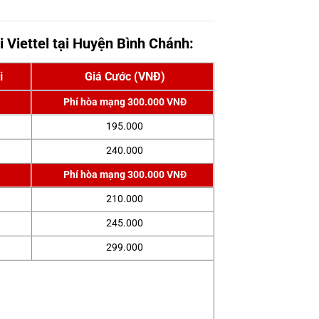
i Viettel tại Huyện Bình Chánh:
i
Giá Cước (VNĐ)
Phí hòa mạng 300.000 VNĐ
195.000
240.000
Phí hòa mạng 300.000 VNĐ
210.000
245.000
299.000