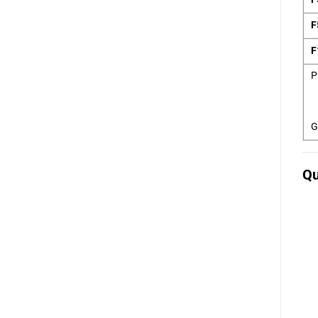
F
F
P
G
Qu