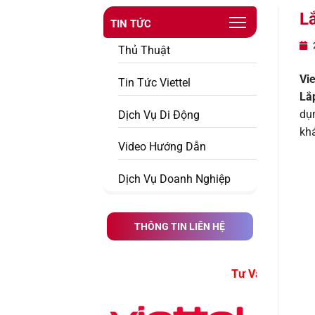
Lắ
TIN TỨC
2
Thủ Thuật
Vi
Tin Tức Viettel
Lắ
dụn
Dịch Vụ Di Động
khá
Video Hướng Dẫn
Dịch Vụ Doanh Nghiệp
THÔNG TIN LIÊN HỆ
Tư Vấn Đăng Ký Dịch Vụ