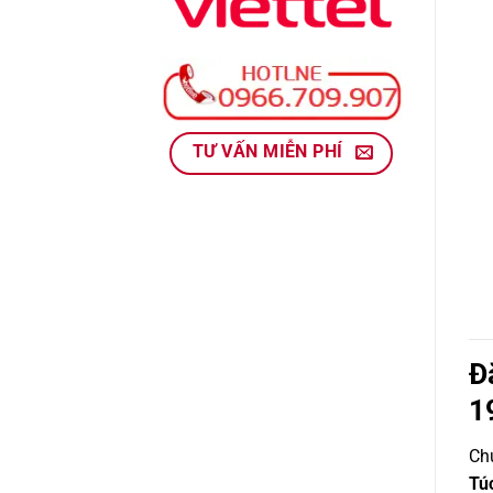
TƯ VẤN MIỄN PHÍ
Đ
1
Chư
Tú