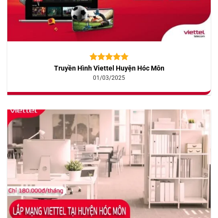
Truyền Hình Viettel Huyện Hóc Môn
5.00
10
trên 5
dựa trên
01/03/2025
đánh giá