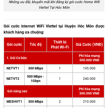
Những ưu đãi, khuyến mãi khi đăng ký gói cước Home Wifi
Viettel Tại Hóc Môn
Gói cước internet WiFi Viettel tại Huyện Hóc Môn được
khách hàng ưa chuộng:
Thiết bị
Gói cước
Tốc độ
Giá Cước (VNĐ)
Phát Wi-Fi
Phí hòa mạng
1. Gói Cơ bản
300.000 VNĐ
NETVT1
300 Mbps
1
195.000
500 Mbps -
NETVT2
1
240.000
1Gbps
Phí hòa mạng
Gói nâng cao
300.000 VNĐ
MESHVT1
300 Mbps
2
210.000