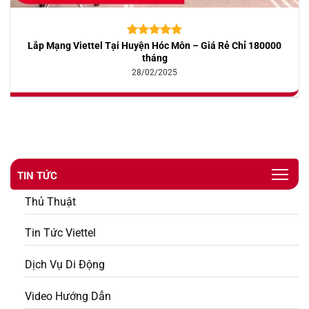
Lắp Mạng Viettel Tại Huyện Hóc Môn – Giá Rẻ Chỉ 180000
5.00
10
trên 5
dựa trên
tháng
đánh giá
28/02/2025
TIN TỨC
Thủ Thuật
Tin Tức Viettel
Dịch Vụ Di Động
Video Hướng Dẫn