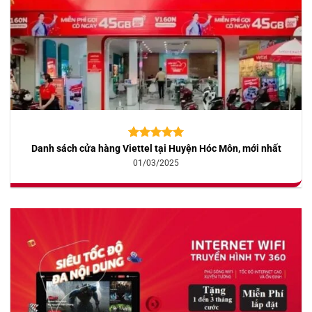
Danh sách cửa hàng Viettel tại Huyện Hóc Môn, mới nhất
5.00
10
trên 5
dựa trên
01/03/2025
đánh giá