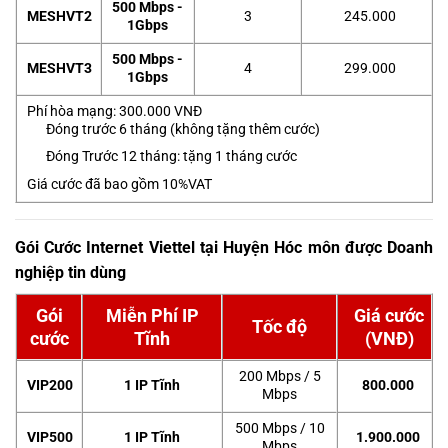
500 Mbps -
MESHVT2
3
245.000
1Gbps
500 Mbps -
MESHVT3
4
299.000
1Gbps
Phí hòa mạng: 300.000 VNĐ
Đóng trước 6 tháng (không tặng thêm cước)
Đóng Trước 12 tháng: tặng 1 tháng cước
Giá cước đã bao gồm 10%VAT
Gói Cước Internet Viettel tại Huyện Hóc môn được Doanh
nghiệp tin dùng
Gói
Miễn Phí IP
Giá cước
Tốc độ
cước
Tĩnh
(VNĐ)
200 Mbps / 5
VIP200
1 IP Tĩnh
800.000
Mbps
500 Mbps / 10
VIP500
1 IP Tĩnh
1.900.000
Mbps