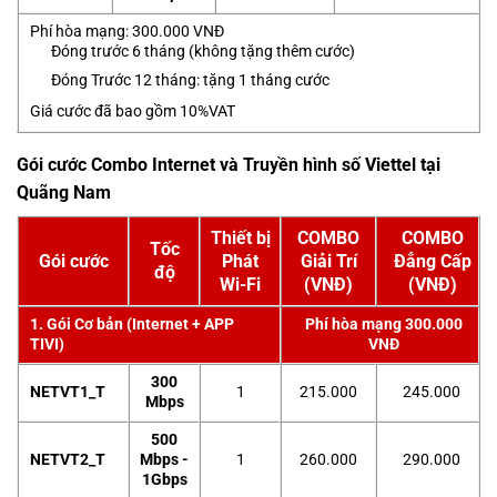
Phí hòa mạng: 300.000 VNĐ
Đóng trước 6 tháng (không tặng thêm cước)
Đóng Trước 12 tháng: tặng 1 tháng cước
Giá cước đã bao gồm 10%VAT
Gói cước Combo Internet và Truyền hình số Viettel tại
Quãng Nam
Thiết bị
COMBO
COMBO
Tốc
Gói cước
Phát
Giải Trí
Đẳng Cấp
độ
Wi-Fi
(VNĐ)
(VNĐ)
1. Gói Cơ bản (Internet + APP
Phí hòa mạng 300.000
TIVI)
VNĐ
300
NETVT1_T
1
215.000
245.000
Mbps
500
NETVT2_T
Mbps -
1
260.000
290.000
1Gbps