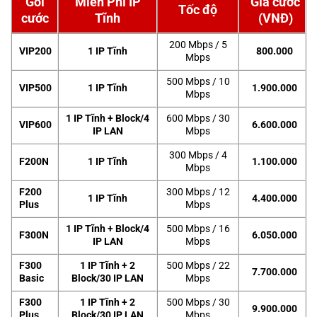
Gói
Miễn Phí IP
Giá cước
Tốc độ
cước
Tĩnh
(VNĐ)
200 Mbps / 5
VIP200
1 IP Tĩnh
800.000
Mbps
500 Mbps / 10
VIP500
1 IP Tĩnh
1.900.000
Mbps
1 IP Tĩnh + Block/4
600 Mbps / 30
VIP600
6.600.000
IP LAN
Mbps
300 Mbps / 4
F200N
1 IP Tĩnh
1.100.000
Mbps
F200
300 Mbps / 12
1 IP Tĩnh
4.400.000
Plus
Mbps
1 IP Tĩnh + Block/4
500 Mbps / 16
F300N
6.050.000
IP LAN
Mbps
F300
1 IP Tĩnh + 2
500 Mbps / 22
7.700.000
Basic
Block/30 IP LAN
Mbps
F300
1 IP Tĩnh + 2
500 Mbps / 30
9.900.000
Plus
Block/30 IP LAN
Mbps