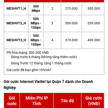
300
MESHVT1_H
2
275.000
305.000
Mbps
500
MESHVT2_H
Mbps -
3
309.000
339.000
1Gbps
500
MESHVT3_H
Mbps -
4
379.000
409.000
1Gbps
Phí hòa mạng: 300.000 VNĐ
Đóng trước 6 tháng (không tặng thêm cước)
Đóng Trước 12 tháng: tặng 1 tháng cước
Giá cước đã bao gồm 10%VAT
Gói cước Internet Viettel tại Quận 7 dành cho Doanh
Nghiệp
Gói
Miễn Phí IP
Giá cước
Tốc độ
cước
Tĩnh
(VNĐ)