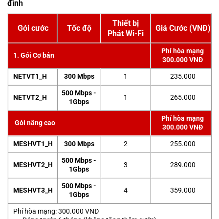
đình
Thiết bị
Gói cước
Tốc độ
Giá Cước (VNĐ)
Phát Wi-Fi
Phí hòa mạng
1. Gói Cơ bản
300.000 VNĐ
NETVT1_H
300 Mbps
1
235.000
500 Mbps -
NETVT2_H
1
265.000
1Gbps
Phí hòa mạng
Gói nâng cao
300.000 VNĐ
MESHVT1_H
300 Mbps
2
255.000
500 Mbps -
MESHVT2_H
3
289.000
1Gbps
500 Mbps -
MESHVT3_H
4
359.000
1Gbps
Phí hòa mạng: 300.000 VNĐ