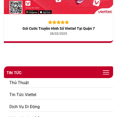
Gói Cước Truyền Hình Số Viettel Tại Quận 7
5.00
10
trên 5
dựa trên
28/02/2025
đánh giá
TIN TỨC
Thủ Thuật
Tin Tức Viettel
Dịch Vụ Di Động