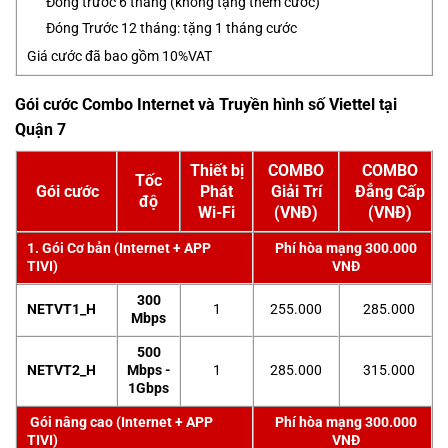
Đóng trước 6 tháng (không tặng thêm cước)
Đóng Trước 12 tháng: tặng 1 tháng cước
Giá cước đã bao gồm 10%VAT
Gói cước Combo Internet và Truyền hình số Viettel tại
Quận 7
Thiết bị
COMBO
COMBO
Tốc
Gói cước
Phát
Giải Trí
Đẳng Cấp
độ
Wi-Fi
(VNĐ)
(VNĐ)
1. Gói Cơ bản (Internet + APP
Phí hòa mạng 300.000
TIVI)
VNĐ
300
NETVT1_H
1
255.000
285.000
Mbps
500
NETVT2_H
Mbps -
1
285.000
315.000
1Gbps
Gói nâng cao (Internet + APP
Phí hòa mạng 300.000
TIVI)
VNĐ