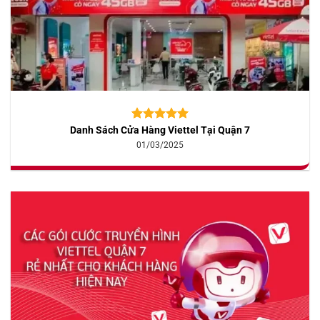
Danh Sách Cửa Hàng Viettel Tại Quận 7
5.00
10
trên 5
dựa trên
01/03/2025
đánh giá