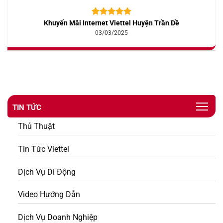
Khuyến Mãi Internet Viettel Huyện Trần Đề
5.00
10
trên 5
dựa trên
03/03/2025
đánh giá
TIN TỨC
Thủ Thuật
Tin Tức Viettel
Dịch Vụ Di Động
Video Hướng Dẫn
Dịch Vụ Doanh Nghiệp