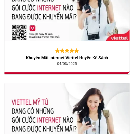
Khuyến Mãi Internet Viettel Huyện Kế Sách
5.00
10
trên 5
dựa trên
04/03/2025
đánh giá