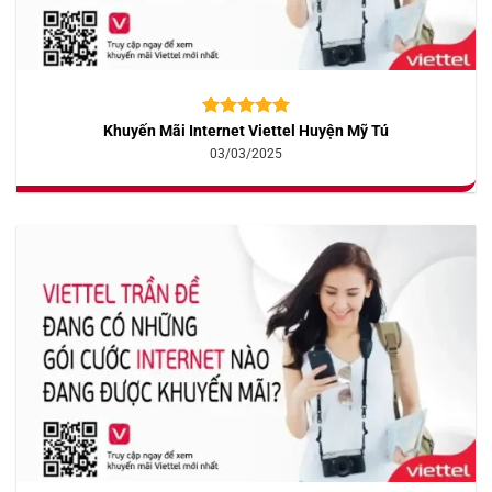
Khuyến Mãi Internet Viettel Huyện Mỹ Tú
5.00
10
trên 5
dựa trên
03/03/2025
đánh giá