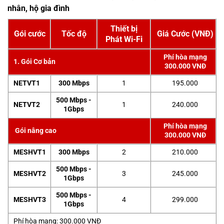
nhân, hộ gia đình
Thiết bị
Gói cước
Tốc độ
Giá Cước (VNĐ)
Phát Wi-Fi
Phí hòa mạng
1. Gói Cơ bản
300.000 VNĐ
NETVT1
300 Mbps
1
195.000
500 Mbps -
NETVT2
1
240.000
1Gbps
Phí hòa mạng
Gói nâng cao
300.000 VNĐ
MESHVT1
300 Mbps
2
210.000
500 Mbps -
MESHVT2
3
245.000
1Gbps
500 Mbps -
MESHVT3
4
299.000
1Gbps
Phí hòa mạng: 300.000 VNĐ