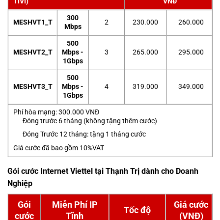
TIVI)
VNĐ
300
MESHVT1_T
2
230.000
260.000
Mbps
500
MESHVT2_T
Mbps -
3
265.000
295.000
1Gbps
500
MESHVT3_T
Mbps -
4
319.000
349.000
1Gbps
Phí hòa mạng: 300.000 VNĐ
Đóng trước 6 tháng (không tặng thêm cước)
Đóng Trước 12 tháng: tặng 1 tháng cước
Giá cước đã bao gồm 10%VAT
Gói cước Internet Viettel tại Thạnh Trị dành cho Doanh
Nghiệp
Gói
Miễn Phí IP
Giá cước
Tốc độ
cước
Tĩnh
(VNĐ)