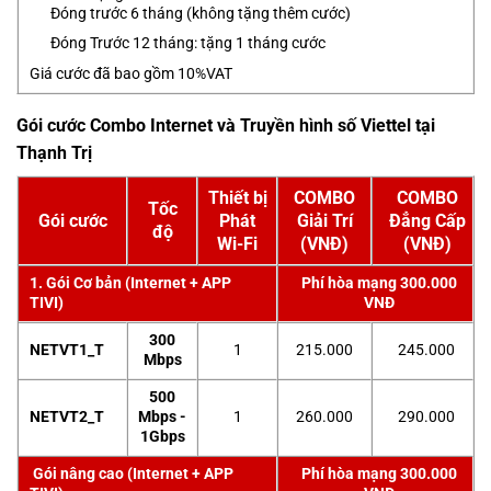
Đóng trước 6 tháng (không tặng thêm cước)
Đóng Trước 12 tháng: tặng 1 tháng cước
Giá cước đã bao gồm 10%VAT
Gói cước Combo Internet và Truyền hình số Viettel tại
Thạnh Trị
Thiết bị
COMBO
COMBO
Tốc
Gói cước
Phát
Giải Trí
Đẳng Cấp
độ
Wi-Fi
(VNĐ)
(VNĐ)
1. Gói Cơ bản (Internet + APP
Phí hòa mạng 300.000
TIVI)
VNĐ
300
NETVT1_T
1
215.000
245.000
Mbps
500
NETVT2_T
Mbps -
1
260.000
290.000
1Gbps
Gói nâng cao (Internet + APP
Phí hòa mạng 300.000