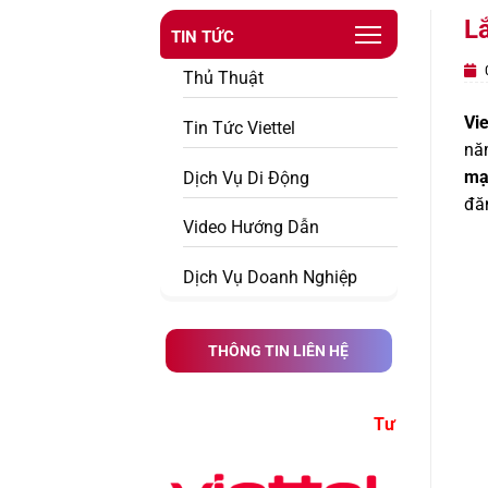
Lắ
TIN TỨC
0
Thủ Thuật
Vi
Tin Tức Viettel
nă
mạ
Dịch Vụ Di Động
đă
Video Hướng Dẫn
Dịch Vụ Doanh Nghiệp
THÔNG TIN LIÊN HỆ
Tư Vấn Đăng Ký Dịch Vụ