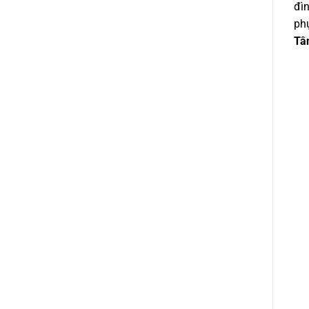
đìn
ph
Tâ