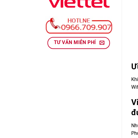
TƯ VẤN MIỄN PHÍ
Ư
Kh
Wif
V
đ
Nhu
Phú