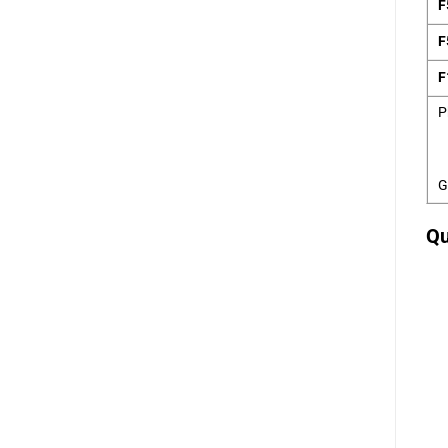
F
F
F
P
G
Qu