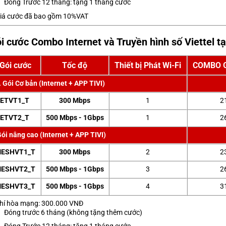
Đóng Trước 12 tháng: tặng 1 tháng cước
iá cước đã bao gồm 10%VAT
i cước Combo Internet và Truyền hình số Viettel t
Gói cước
Tốc độ
Thiết bị Phát Wi-Fi
COMBO Gi
. Gói Cơ bản (Internet + APP TIVI)
ETVT1_T
300 Mbps
1
2
ETVT2_T
500 Mbps - 1Gbps
1
2
ói nâng cao (Internet + APP TIVI)
ESHVT1_T
300 Mbps
2
2
ESHVT2_T
500 Mbps - 1Gbps
3
2
ESHVT3_T
500 Mbps - 1Gbps
4
3
hí hòa mạng: 300.000 VNĐ
Đóng trước 6 tháng (không tặng thêm cước)