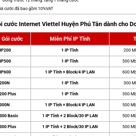
Đóng Trước 12 tháng: tặng 1 tháng cước
iá cước đã bao gồm 10%VAT
i cước Internet Viettel Huyện Phú Tân dành cho D
Gói cước
Miễn Phí IP Tĩnh
IP200
1 IP Tĩnh
200 M
IP500
1 IP Tĩnh
500 Mb
IP600
1 IP Tĩnh + Block/4 IP LAN
600 Mb
200N
1 IP Tĩnh
300 M
200 Plus
1 IP Tĩnh
300 Mb
300N
1 IP Tĩnh + Block/4 IP LAN
500 Mb
300 Basic
1 IP Tĩnh + 2 Block/30 IP LAN
500 Mb
300 Plus
1 IP Tĩnh + 2 Block/30 IP LAN
500 Mb