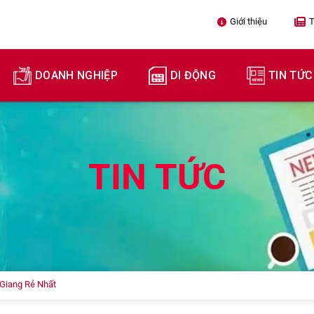
Giới thiệu

T
DOANH NGHIỆP
DI ĐỘNG
TIN TỨC
TIN TỨC
 Giang Rẻ Nhất