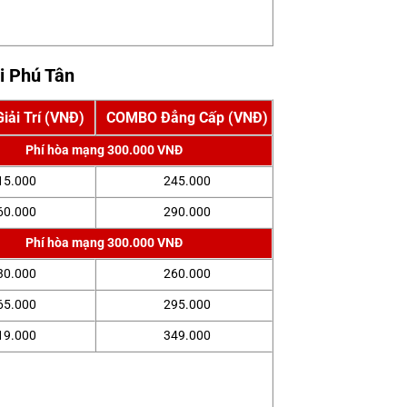
ại Phú Tân
ải Trí (VNĐ)
COMBO Đẳng Cấp (VNĐ)
Phí hòa mạng 300.000 VNĐ
15.000
245.000
60.000
290.000
Phí hòa mạng 300.000 VNĐ
30.000
260.000
65.000
295.000
19.000
349.000