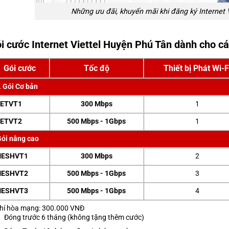
Những ưu đãi, khuyến mãi khi đăng ký Internet 
i cước Internet Viettel Huyện Phú Tân dành cho cá
Gói cước
Tốc độ
Thiết bị Phát Wi-F
. Gói Cơ bản
ETVT1
300 Mbps
1
ETVT2
500 Mbps - 1Gbps
1
ói nâng cao
ESHVT1
300 Mbps
2
ESHVT2
500 Mbps - 1Gbps
3
ESHVT3
500 Mbps - 1Gbps
4
hí hòa mạng: 300.000 VNĐ
Đóng trước 6 tháng (không tặng thêm cước)