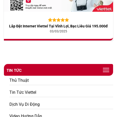
Lắp Đặt Internet Viettel Tại Vĩnh Lợi, Bạc Liêu Giá 195.000đ
5.00
10
trên 5
dựa trên
03/03/2025
đánh giá
TIN TỨC
Thủ Thuật
Tin Tức Viettel
Dịch Vụ Di Động
Video Hướng Dẫn