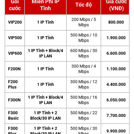
Gói
Miễn Phí IP
Giá cước
Tốc độ
cước
Tĩnh
(VNĐ)
200 Mbps / 5
VIP200
1 IP Tĩnh
800.000
Mbps
500 Mbps / 10
VIP500
1 IP Tĩnh
1.900.000
Mbps
1 IP Tĩnh + Block/4
600 Mbps / 30
VIP600
6.600.000
IP LAN
Mbps
300 Mbps / 4
F200N
1 IP Tĩnh
1.100.000
Mbps
F200
300 Mbps / 12
1 IP Tĩnh
4.400.000
Plus
Mbps
1 IP Tĩnh + Block/4
500 Mbps / 16
F300N
6.050.000
IP LAN
Mbps
F300
1 IP Tĩnh + 2
500 Mbps / 22
7.700.000
Basic
Block/30 IP LAN
Mbps
F300
1 IP Tĩnh + 2
500 Mbps / 30
9.900.000
Plus
Block/30 IP LAN
Mbps