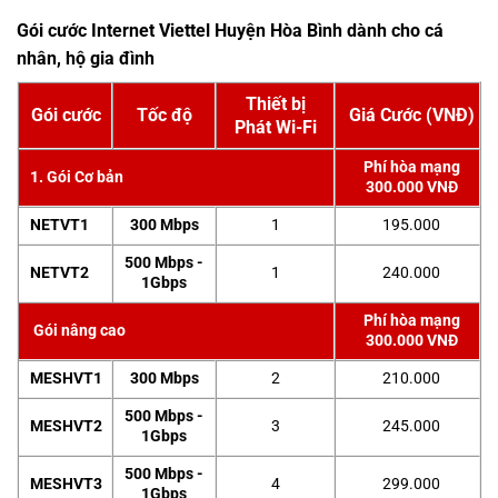
Gói cước Internet Viettel Huyện Hòa Bình dành cho cá
nhân, hộ gia đình
Thiết bị
Gói cước
Tốc độ
Giá Cước (VNĐ)
Phát Wi-Fi
Phí hòa mạng
1. Gói Cơ bản
300.000 VNĐ
NETVT1
300 Mbps
1
195.000
500 Mbps -
NETVT2
1
240.000
1Gbps
Phí hòa mạng
Gói nâng cao
300.000 VNĐ
MESHVT1
300 Mbps
2
210.000
500 Mbps -
MESHVT2
3
245.000
1Gbps
500 Mbps -
MESHVT3
4
299.000
1Gbps