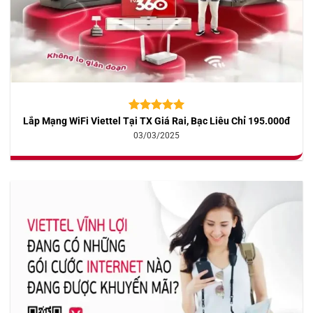
Lắp Mạng WiFi Viettel Tại TX Giá Rai, Bạc Liêu Chỉ 195.000đ
5.00
10
trên 5
dựa trên
03/03/2025
đánh giá