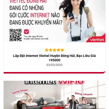
Lắp Đặt Internet Viettel Huyện Đông Hải, Bạc Liêu Giá
5.00
10
trên 5
dựa trên
195000
đánh giá
03/03/2025