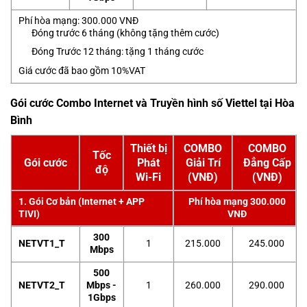
Phí hòa mạng: 300.000 VNĐ
Đóng trước 6 tháng (không tặng thêm cước)
Đóng Trước 12 tháng: tặng 1 tháng cước
Giá cước đã bao gồm 10%VAT
Gói cước Combo Internet và Truyền hình số Viettel tại Hòa
Bình
Thiết bị
COMBO
COMBO
Tốc
Gói cước
Phát
Giải Trí
Đẳng Cấp
độ
Wi-Fi
(VNĐ)
(VNĐ)
1. Gói Cơ bản (Internet + APP
Phí hòa mạng 300.000
TIVI)
VNĐ
300
NETVT1_T
1
215.000
245.000
Mbps
500
NETVT2_T
Mbps -
1
260.000
290.000
1Gbps