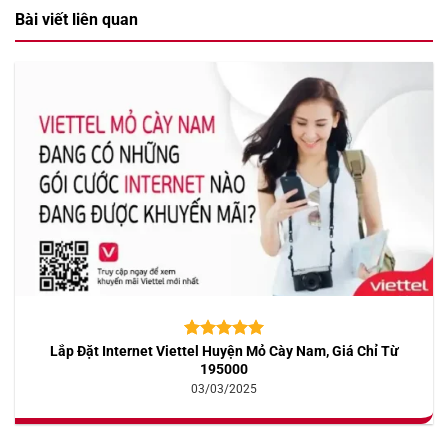
Bài viết liên quan
Lắp Đặt Internet Viettel Huyện Mỏ Cày Nam, Giá Chỉ Từ
5.00
10
trên 5
dựa trên
195000
đánh giá
03/03/2025