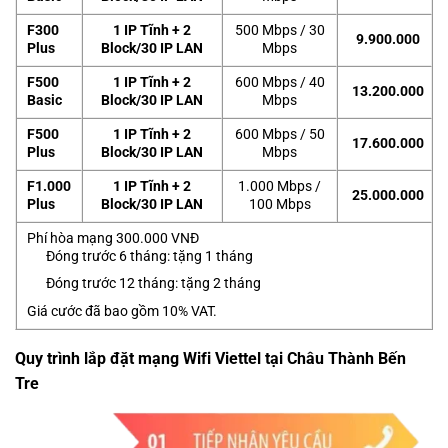
F300
1 IP Tĩnh + 2
500 Mbps / 30
9.900.000
Plus
Block/30 IP LAN
Mbps
F500
1 IP Tĩnh + 2
600 Mbps / 40
13.200.000
Basic
Block/30 IP LAN
Mbps
F500
1 IP Tĩnh + 2
600 Mbps / 50
17.600.000
Plus
Block/30 IP LAN
Mbps
F1.000
1 IP Tĩnh + 2
1.000 Mbps /
25.000.000
Plus
Block/30 IP LAN
100 Mbps
Phí hòa mạng 300.000 VNĐ
Đóng trước 6 tháng: tặng 1 tháng
Đóng trước 12 tháng: tặng 2 tháng
Giá cước đã bao gồm 10% VAT.
Quy trình lắp đặt mạng Wifi Viettel tại Châu Thành Bến
Tre