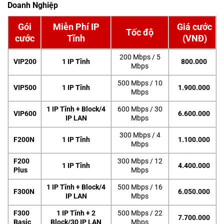
Doanh Nghiệp
Gói
Miễn Phí IP
Giá cước
Tốc độ
cước
Tĩnh
(VNĐ)
200 Mbps / 5
VIP200
1 IP Tĩnh
800.000
Mbps
500 Mbps / 10
VIP500
1 IP Tĩnh
1.900.000
Mbps
1 IP Tĩnh + Block/4
600 Mbps / 30
VIP600
6.600.000
IP LAN
Mbps
300 Mbps / 4
F200N
1 IP Tĩnh
1.100.000
Mbps
F200
300 Mbps / 12
1 IP Tĩnh
4.400.000
Plus
Mbps
1 IP Tĩnh + Block/4
500 Mbps / 16
F300N
6.050.000
IP LAN
Mbps
F300
1 IP Tĩnh + 2
500 Mbps / 22
7.700.000
Basic
Block/30 IP LAN
Mbps