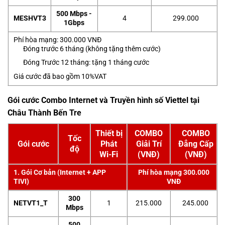
500 Mbps -
MESHVT3
4
299.000
1Gbps
Phí hòa mạng: 300.000 VNĐ
Đóng trước 6 tháng (không tặng thêm cước)
Đóng Trước 12 tháng: tặng 1 tháng cước
Giá cước đã bao gồm 10%VAT
Gói cước Combo Internet và Truyền hình số Viettel tại
Châu Thành Bến Tre
Thiết bị
COMBO
COMBO
Tốc
Gói cước
Phát
Giải Trí
Đẳng Cấp
độ
Wi-Fi
(VNĐ)
(VNĐ)
1. Gói Cơ bản (Internet + APP
Phí hòa mạng 300.000
TIVI)
VNĐ
300
NETVT1_T
1
215.000
245.000
Mbps
500