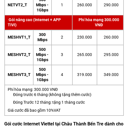
NETVT2_T
Mbps -
1
260.000
290.000
1Gbps
Gói nâng cao (Internet + APP
Phí hòa mạng 300.000
TIVI)
VNĐ
300
MESHVT1_T
2
230.000
260.000
Mbps
500
MESHVT2_T
Mbps -
3
265.000
295.000
1Gbps
500
MESHVT3_T
Mbps -
4
319.000
349.000
1Gbps
Phí hòa mạng: 300.000 VNĐ
Đóng trước 6 tháng (không tặng thêm cước)
Đóng Trước 12 tháng: tặng 1 tháng cước
Giá cước đã bao gồm 10%VAT
Gói cước Internet Viettel tại Châu Thành Bến Tre dành cho