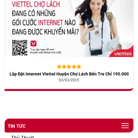
Lắp Đặt Internet Viettel Huyện Chợ Lách Bến Tre Chỉ 195.000
5.00
10
trên 5
dựa trên
03/03/2025
đánh giá
TIN TỨC
Thủ Thuật