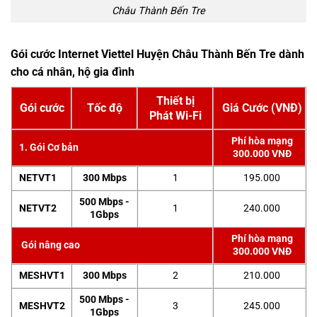
Châu Thành Bến Tre
Gói cước Internet Viettel Huyện Châu Thành Bến Tre dành
cho cá nhân, hộ gia đình
Thiết bị
Gói cước
Tốc độ
Giá Cước (VNĐ)
Phát Wi-Fi
Phí hòa mạng
1. Gói Cơ bản
300.000 VNĐ
NETVT1
300 Mbps
1
195.000
500 Mbps -
NETVT2
1
240.000
1Gbps
Phí hòa mạng
Gói nâng cao
300.000 VNĐ
MESHVT1
300 Mbps
2
210.000
500 Mbps -
MESHVT2
3
245.000
1Gbps