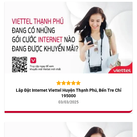
Lắp Đặt Internet Viettel Huyện Thạnh Phú, Bến Tre Chỉ
5.00
10
trên 5
dựa trên
195000
đánh giá
03/03/2025