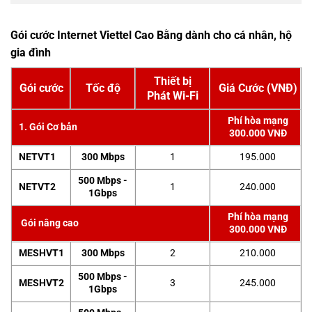
Gói cước Internet Viettel Cao Bằng dành cho cá nhân, hộ
gia đình
Thiết bị
Gói cước
Tốc độ
Giá Cước (VNĐ)
Phát Wi-Fi
Phí hòa mạng
1. Gói Cơ bản
300.000 VNĐ
NETVT1
300 Mbps
1
195.000
500 Mbps -
NETVT2
1
240.000
1Gbps
Phí hòa mạng
Gói nâng cao
300.000 VNĐ
MESHVT1
300 Mbps
2
210.000
500 Mbps -
MESHVT2
3
245.000
1Gbps