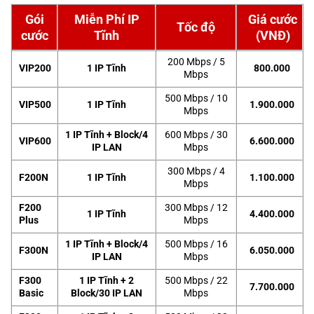
Gói
Miễn Phí IP
Giá cước
Tốc độ
cước
Tĩnh
(VNĐ)
200 Mbps / 5
VIP200
1 IP Tĩnh
800.000
Mbps
500 Mbps / 10
VIP500
1 IP Tĩnh
1.900.000
Mbps
1 IP Tĩnh + Block/4
600 Mbps / 30
VIP600
6.600.000
IP LAN
Mbps
300 Mbps / 4
F200N
1 IP Tĩnh
1.100.000
Mbps
F200
300 Mbps / 12
1 IP Tĩnh
4.400.000
Plus
Mbps
1 IP Tĩnh + Block/4
500 Mbps / 16
F300N
6.050.000
IP LAN
Mbps
F300
1 IP Tĩnh + 2
500 Mbps / 22
7.700.000
Basic
Block/30 IP LAN
Mbps