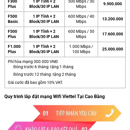
F300
1 IP Tĩnh + 2
500 Mbps / 30
9.900.000
Plus
Block/30 IP LAN
Mbps
F500
1 IP Tĩnh + 2
600 Mbps / 40
13.200.000
Basic
Block/30 IP LAN
Mbps
F500
1 IP Tĩnh + 2
600 Mbps / 50
17.600.000
Plus
Block/30 IP LAN
Mbps
F1.000
1 IP Tĩnh + 2
1.000 Mbps /
25.000.000
Plus
Block/30 IP LAN
100 Mbps
Phí hòa mạng 300.000 VNĐ
Đóng trước 6 tháng: tặng 1 tháng
Đóng trước 12 tháng: tặng 2 tháng
Giá cước đã bao gồm 10% VAT.
Quy trình lắp đặt mạng Wifi Viettel Tại Cao Bằng