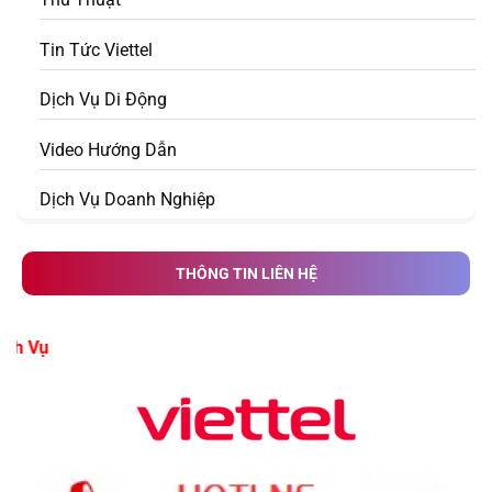
Tin Tức Viettel
Dịch Vụ Di Động
Video Hướng Dẫn
Dịch Vụ Doanh Nghiệp
THÔNG TIN LIÊN HỆ
g Ký Dịch Vụ