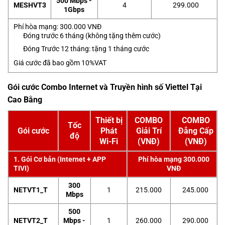
500 Mbps -
MESHVT3
4
299.000
1Gbps
Phí hòa mạng: 300.000 VNĐ
Đóng trước 6 tháng (không tặng thêm cước)
Đóng Trước 12 tháng: tặng 1 tháng cước
Giá cước đã bao gồm 10%VAT
Gói cước Combo Internet và Truyền hình số Viettel Tại
Cao Bằng
Thiết bị
COMBO
COMBO
Tốc
Gói cước
Phát
Giải Trí
Đẳng Cấp
độ
Wi-Fi
(VNĐ)
(VNĐ)
1. Gói Cơ bản (Internet + APP
Phí hòa mạng 300.000
TIVI)
VNĐ
300
NETVT1_T
1
215.000
245.000
Mbps
500
NETVT2_T
Mbps -
1
260.000
290.000