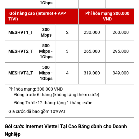
1Gbps
Gói nâng cao (Internet + APP
Phí hòa mạng 300.000
TIVI)
VNĐ
300
MESHVT1_T
2
230.000
260.000
Mbps
500
MESHVT2_T
Mbps -
3
265.000
295.000
1Gbps
500
MESHVT3_T
Mbps -
4
319.000
349.000
1Gbps
Phí hòa mạng: 300.000 VNĐ
Đóng trước 6 tháng (không tặng thêm cước)
Đóng Trước 12 tháng: tặng 1 tháng cước
Giá cước đã bao gồm 10%VAT
Gói cước Internet Viettel Tại Cao Bằng dành cho Doanh
Nghiệp