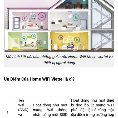
Mô hình kết nối của những gói cước Home Wifi Mesh viettel và
thiết bị người dùng
Ưu Điểm Của Home WiFi Viettel là gì?
SO
WIFI MESH
WIFI EXTENDER /
STT
SÁNH
VIETTEL
REPEATER
Tên
Hoạt động như một thiết
Wifi
Hoạt động như một
bị độc lập (2 mạng WiFi
(SSID)
mạng Wifi thống
phát độc lập ở cùng một
1
và
nhất, cùng một SSID
địa điểm trong trường hợp