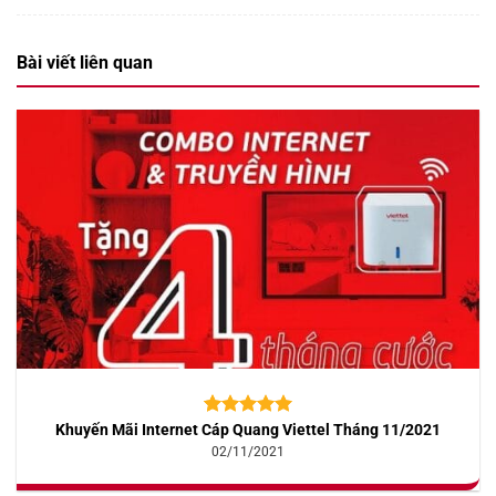
Bài viết liên quan
Khuyến Mãi Internet Cáp Quang Viettel Tháng 11/2021
5.00
10
trên 5
dựa trên
02/11/2021
đánh giá