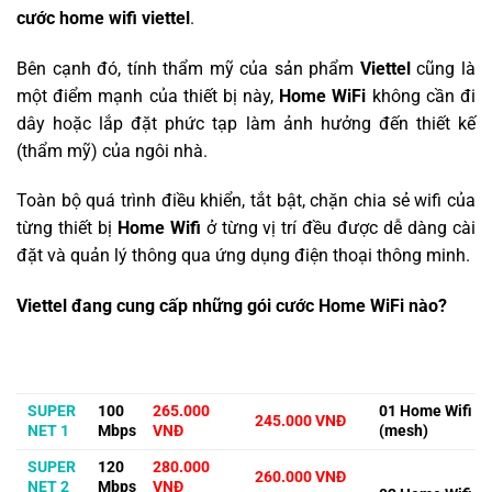
cước home wifi viettel
.
Bên cạnh đó, tính thẩm mỹ của sản phẩm
Viettel
cũng là
một điểm mạnh của thiết bị này,
Home WiFi
không cần đi
dây hoặc lắp đặt phức tạp làm ảnh hưởng đến thiết kế
(thẩm mỹ) của ngôi nhà.
Toàn bộ quá trình điều khiển, tắt bật, chặn chia sẻ wifi của
từng thiết bị
Home Wifi
ở từng vị trí đều được dễ dàng cài
đặt và quản lý thông qua ứng dụng điện thoại thông minh.
Viettel đang cung cấp những gói cước Home WiFi nào?
HUYỆN
GÓI
TỐC
QUẬN NỘI
ƯU ĐÃI KÈM
NGOẠI
CƯỚC
ĐỘ
THÀNH
THEO
THÀNH
SUPER
100
265.000
01 Home Wifi
245.000 VNĐ
NET 1
Mbps
VNĐ
(mesh)
SUPER
120
280.000
260.000 VNĐ
NET 2
Mbps
VNĐ