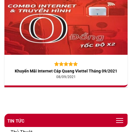
Khuyến Mãi Internet Cáp Quang Viettel Tháng 09/2021
5.00
10
trên 5
dựa trên
08/09/2021
đánh giá
TIN TỨC