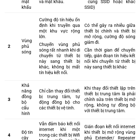
mật
và mật khẩu.
cùng SSID hoặc khác
khẩu
SSID)
Cường độ tín hiệu ổn
định khi truyền qua
Có thể gây ra nhiễu giữa
một khu vực rộng
thiết bị chính và thiết bị
lớn.
mở rộng, cường độ sóng
Vùng
giảm đi.
Chuyển vùng phủ
2
phủ
sóng rất nhanh khi di
Cần thời gian để chuyển
sóng
chuyển từ thiết bị
tiếp, gián đoạn tín hiệu kết
này sang thiết bị
nối khi chuyển từ thiết bị
khác, không bị mất
này sang thiết bị khác
tín hiệu kết nối.
Khả
Khi thay đổi thiết lập trên
năng
Chỉ cần thay đổi thiết
thiết bị trung tâm là phải
đồng
bị trung tâm, tự
3
chỉnh sửa trên thiết bị mở
bộ
động đồng bộ cho
rộng, không tự đồng bộ
cấu
các thiết bị vệ tinh.
với thiết bị trung tâm.
hình
Vẫn đảm báo kết nối
Gián đoạn kết nối internet
internet khi một
Độ tin
khi thiết bị mở rộng vùng
4
trong các thiết bị Wifi
cậy
phủ Extender/ Repeater