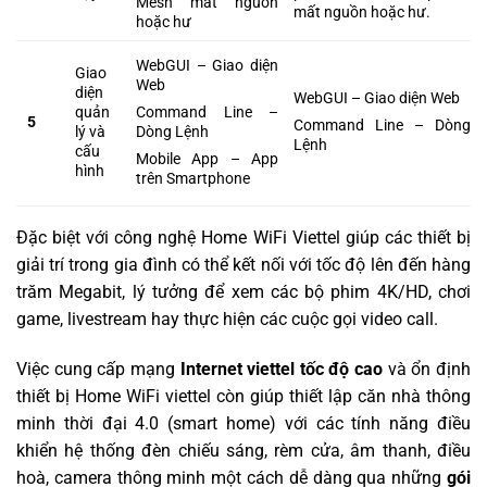
Mesh mất nguồn
mất nguồn hoặc hư.
hoặc hư
WebGUI – Giao diện
Giao
Web
diện
WebGUI – Giao diện Web
quản
Command Line –
5
Command Line – Dòng
lý và
Dòng Lệnh
Lệnh
cấu
Mobile App – App
hình
trên Smartphone
Đặc biệt với công nghệ Home WiFi Viettel giúp các thiết bị
giải trí trong gia đình có thể kết nối với tốc độ lên đến hàng
trăm Megabit, lý tưởng để xem các bộ phim 4K/HD, chơi
game, livestream hay thực hiện các cuộc gọi video call.
Việc cung cấp mạng
Internet viettel tốc độ cao
và ổn định
thiết bị Home WiFi viettel còn giúp thiết lập căn nhà thông
minh thời đại 4.0 (smart home) với các tính năng điều
khiển hệ thống đèn chiếu sáng, rèm cửa, âm thanh, điều
hoà, camera thông minh một cách dễ dàng qua những
gói