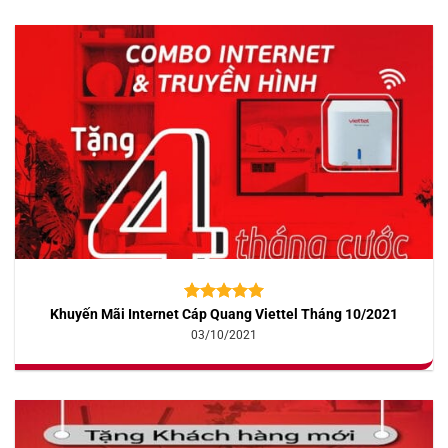
Khuyến Mãi Internet Cáp Quang Viettel Tháng 10/2021
5.00
10
trên 5
dựa trên
03/10/2021
đánh giá