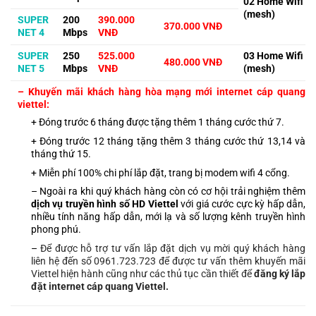
02 Home Wifi
(mesh)
SUPER
200
390.000
370.000 VNĐ
NET 4
Mbps
VNĐ
SUPER
250
525.000
03 Hom
e Wifi
480.000 VNĐ
NET 5
Mbps
VNĐ
(mesh)
– Khuyến mãi khách hàng hòa mạng mới internet cáp quang
viettel:
+ Đóng trước 6 tháng được tặng thêm 1 tháng cước thứ 7.
+ Đóng trước 12 tháng tặng thêm 3 tháng cước thứ 13,14 và
tháng thứ 15.
+ Miễn phí 100% chi phí lắp đặt, trang bị modem wifi 4 cổng.
– Ngoài ra khi quý khách hàng còn có cơ hội trải nghiệm thêm
dịch vụ truyền hình số HD Viettel
với giá cước cực kỳ hấp dẫn,
nhiều tính năng hấp dẫn, mới lạ và số lượng kênh truyền hình
phong phú.
–
Để được hỗ trợ tư vấn lắp đặt dịch vụ mời quý khách hàng
liên hệ đến số
0961.723.723
để được tư vấn thêm
khuyến mãi
Viettel
hiện hành cũng như các thủ tục cần thiết để
đăng ký
lắp
đặt internet cáp quang Viettel
.