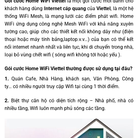
Gói cước Home WiFi Viettel
là một gói cước mới dành cho
khách hàng dùng
Internet cáp quang
của
Viettel
, là một hệ
thống WiFi Mesh, là mạng lưới các điểm phát wifi. Home
WiFi ứng dụng công nghệ Mesh WiFi với khả năng xuyên
tường cao, giúp cho các thiết kết nối không dây như (điện
thoại hoặc máy tính bảng,laptop.v.v…) của bạn có thể kết
nối internet nhanh nhất và liên tục, khi di chuyển trong nhà,
loại bỏ vùng chết wifi ( sóng wifi không tới hoặc yếu ).
Gói cước Home WiFi Viettel thường được sử dụng tại đâu?
1.
Quán Cafe, Nhà Hàng, khách sạn, Văn Phòng, Công
ty… có nhiều người truy cập Wifi tại cùng 1 thời điểm.
2.
Biệt thự căn hộ có diện tích rộng – Nhà phố, nhà có
nhiều tầng, Wifi luôn mạnh phủ sóng các tầng.