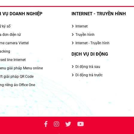
H VỤ DOANH NGHIỆP
INTERNET - TRUYỀN HÌNH
 ký số
Internet
 đơn điện tử
Truyền hình
e camera Viettel
Internet - Truyền hình
acking
DỊCH VỤ DI ĐỘNG
sed line Internet
Di động trả sau
nu giải pháp Menu online
Di động trả trước
ft giải pháp QR Code
g riêng ảo Office One