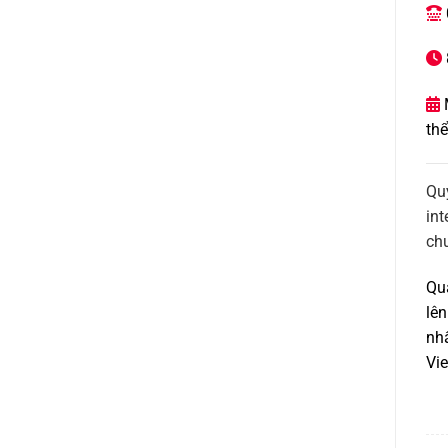


M

thể
Qu
int
ch
Qua
lên
nh
Vie