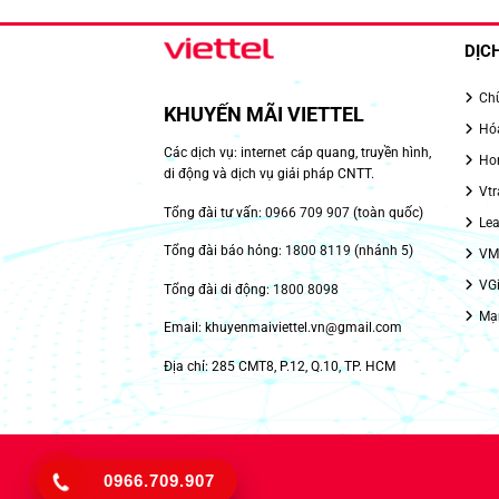
DỊC
Chữ
KHUYẾN MÃI VIETTEL
Hóa
Các dịch vụ: internet cáp quang, truyền hình,
Hom
di động và dịch vụ giải pháp CNTT.
Vtr
Tổng đài tư vấn:
0966 709 907
(toàn quốc)
Lea
Tổng đài báo hỏng:
1800 8119
(nhánh 5)
VMe
VGi
Tổng đài di động:
1800 8098
Mạn
Email: khuyenmaiviettel.vn@gmail.com
Địa chỉ: 285 CMT8, P.12, Q.10, TP. HCM
0966.709.907