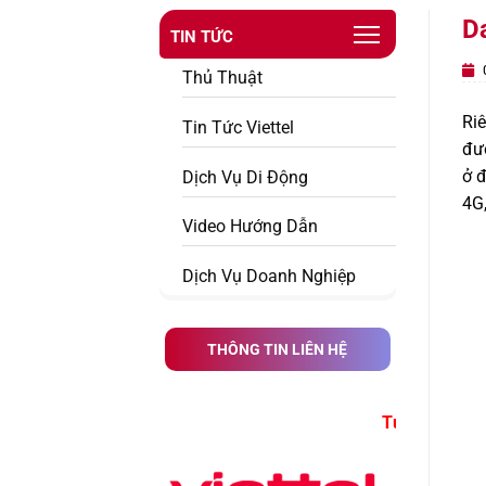
D
TIN TỨC
0
Thủ Thuật
Ri
Tin Tức Viettel
đượ
ở đ
Dịch Vụ Di Động
4G,
Video Hướng Dẫn
Dịch Vụ Doanh Nghiệp
THÔNG TIN LIÊN HỆ
Tư Vấn Đăng Ký Dịch Vụ