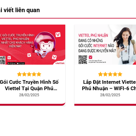
i viết liên quan
5.00
10
trên 5
5.00
10
trên 5
Gói Cước Truyền Hình Số
Lắp Đặt Internet Viette
dựa trên
dựa trên
Viettel Tại Quận Phú
Phú Nhuận – WIFI-6 Ch
đánh giá
đánh giá
Nhuận
Với 220.000đ
28/02/2025
28/02/2025