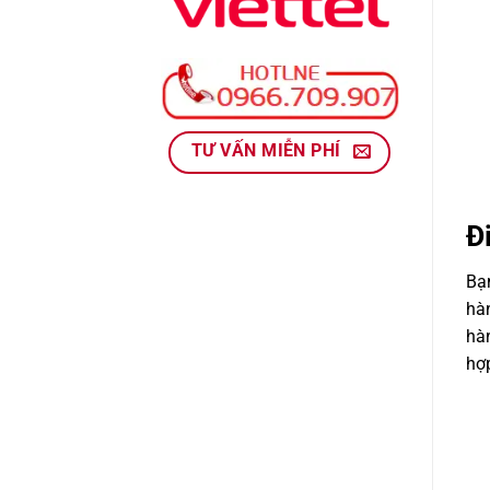
TƯ VẤN MIỄN PHÍ
Đ
Bạ
hàn
hà
hợp