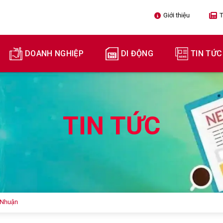
Giới thiệu

T
DOANH NGHIỆP
DI ĐỘNG
TIN TỨC
TIN TỨC
 Nhuận