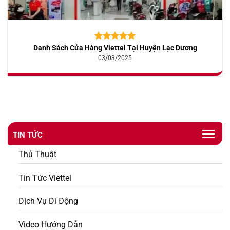
Danh Sách Cửa Hàng Viettel Tại Huyện Lạc Dương
5.00
10
trên 5
dựa trên
03/03/2025
đánh giá
TIN TỨC
Thủ Thuật
Tin Tức Viettel
Dịch Vụ Di Động
Video Hướng Dẫn