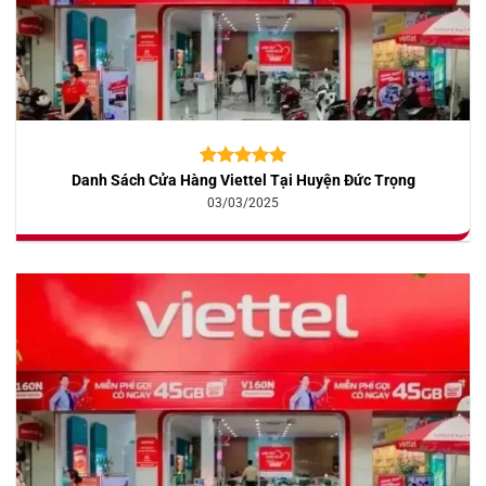
Danh Sách Cửa Hàng Viettel Tại Huyện Đức Trọng
5.00
10
trên 5
dựa trên
03/03/2025
đánh giá