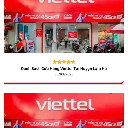
Danh Sách Cửa Hàng Viettel Tại Huyện Lâm Hà
5.00
10
trên 5
dựa trên
03/03/2025
đánh giá