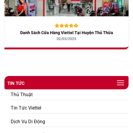
Danh Sách Cửa Hàng Viettel Tại Huyện Thủ Thừa
5.00
10
trên 5
dựa trên
02/03/2025
đánh giá
TIN TỨC
Thủ Thuật
Tin Tức Viettel
Dịch Vụ Di Động