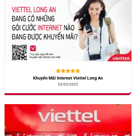
Khuyến Mãi Internet Viettel Long An
5.00
10
trên 5
dựa trên
03/03/2025
đánh giá