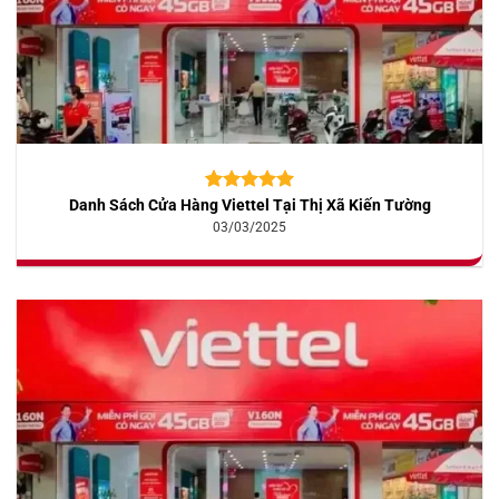
Danh Sách Cửa Hàng Viettel Tại Thị Xã Kiến Tường
5.00
10
trên 5
dựa trên
03/03/2025
đánh giá