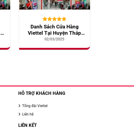
5.00
10
trên 5
Danh Sách Cửa Hàng
dựa trên
m
Viettel Tại Huyện Tháp
đánh giá
Mười
02/03/2025
HỖ TRỢ KHÁCH HÀNG
Tổng đài Viettel
Liên hệ
LIÊN KẾT