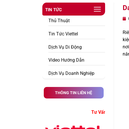
D
TIN TỨC
0
Thủ Thuật
Riê
Tin Tức Viettel
kiệ
nơi
Dịch Vụ Di Động
nân
Video Hướng Dẫn
Dịch Vụ Doanh Nghiệp
THÔNG TIN LIÊN HỆ
Tư Vấn Đăng Ký Dịch Vụ