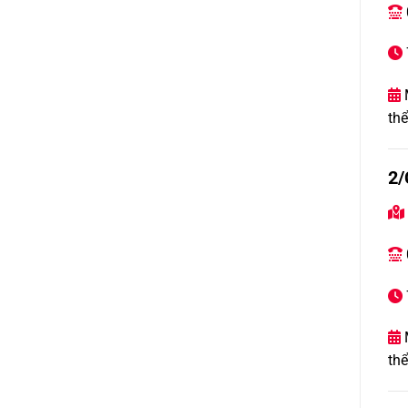


M

thể
2/



M

thể