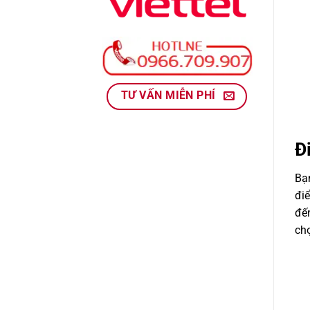
TƯ VẤN MIỄN PHÍ
Đ
Bạ
điể
đế
chọ