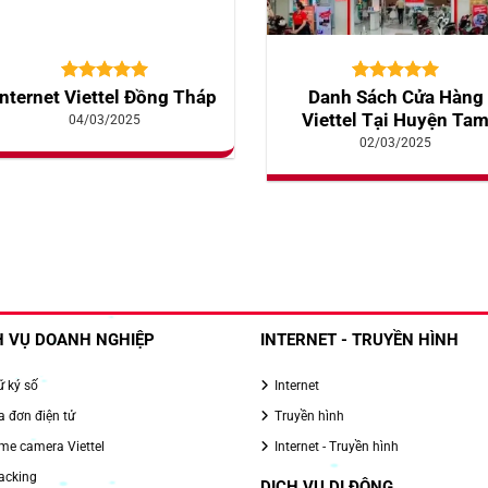
5.00
10
trên 5
5.00
10
trên 5
Internet Viettel Đồng Tháp
Danh Sách Cửa Hàng
dựa trên
dựa trên
Viettel Tại Huyện Ta
04/03/2025
đánh giá
đánh giá
Nông
02/03/2025
H VỤ DOANH NGHIỆP
INTERNET - TRUYỀN HÌNH
 ký số
Internet
 đơn điện tử
Truyền hình
e camera Viettel
Internet - Truyền hình
acking
DỊCH VỤ DI ĐỘNG