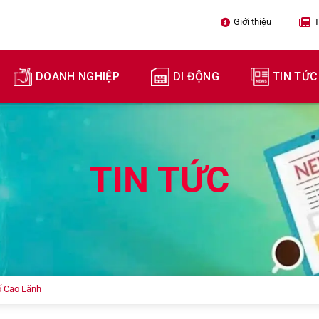
Giới thiệu

T
DOANH NGHIỆP
DI ĐỘNG
TIN TỨC
TIN TỨC
ố Cao Lãnh