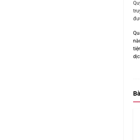
Qu
tru
đư
Qua
nào
tiệ
dịc
Bà