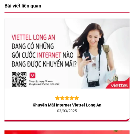
Bài viết liên quan
Khuyến Mãi Internet Viettel Long An
5.00
10
trên 5
dựa trên
03/03/2025
đánh giá