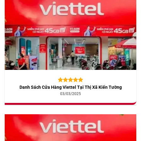
Danh Sách Cửa Hàng Viettel Tại Thị Xã Kiến Tường
5.00
10
trên 5
dựa trên
03/03/2025
đánh giá