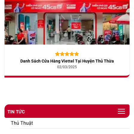
Danh Sách Cửa Hàng Viettel Tại Huyện Thủ Thừa
5.00
10
trên 5
dựa trên
02/03/2025
đánh giá
TIN TỨC
Thủ Thuật