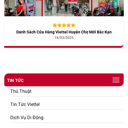
Danh Sách Cửa Hàng Viettel Huyện Chợ Mới Bắc Kạn
5.00
10
trên 5
dựa trên
16/03/2025
đánh giá
TIN TỨC
Thủ Thuật
Tin Tức Viettel
Dịch Vụ Di Động