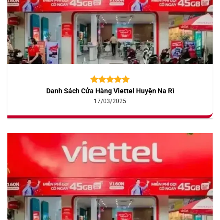
Danh Sách Cửa Hàng Viettel Huyện Na Rì
5.00
10
trên 5
dựa trên
17/03/2025
đánh giá