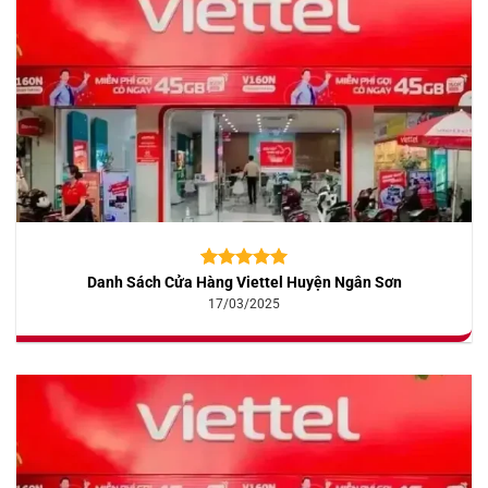
Danh Sách Cửa Hàng Viettel Huyện Ngân Sơn
5.00
10
trên 5
dựa trên
17/03/2025
đánh giá